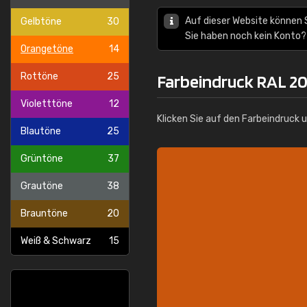
Auf dieser Website können 
Gelbtöne
30
Sie haben noch kein Konto?
Orangetöne
14
Rottöne
25
Farbeindruck RAL 2
Violetttöne
12
Klicken Sie auf den Farbeindruck 
Blautöne
25
Grüntöne
37
Grautöne
38
Brauntöne
20
Weiß & Schwarz
15