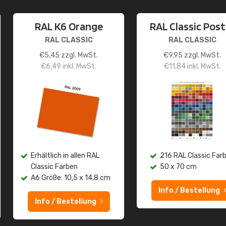
RAL K6 Orange
RAL Classic Post
RAL CLASSIC
RAL CLASSIC
€
5,45
zzgl. MwSt.
€
9,95
zzgl. MwSt.
€
6,49
inkl. MwSt.
€
11,84
inkl. MwSt.
Erhältlich in allen RAL
216 RAL Classic Far
Classic Farben
50 x 70 cm
A6 Größe: 10,5 x 14,8 cm
Info / Bestellung
Info / Bestellung