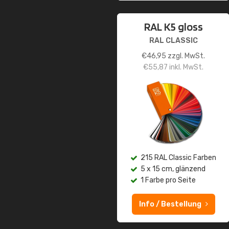
RAL K5 gloss
RAL CLASSIC
€
46,95
zzgl. MwSt.
€
55,87
inkl. MwSt.
215 RAL Classic Farben
5 x 15 cm, glänzend
1 Farbe pro Seite
Info / Bestellung