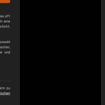
das oft
ch eine
sticht,
sowohl
ussten,
ie und
hirm zu
ischen