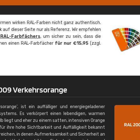
Christiane Schmidt
"Alles so, wie man es sich wünscht, 
rmen wirken RAL-Farben nicht ganz authentisch.
schnelle Lieferung."
 auf dieser Seite nur als Referenz. Wir empfehlen
 RAL-Farbfächers
, um sicher zu sein, dass die
önnen einen RAL-Farbfächer
für nur €15,95
(zzgl.
009 Verkehrsorange
orange', ist ein auffälliger und energiegeladener
systems. Es verkörpert einen lebendigen, warmen
b liegt und eher zu einem satten, intensiven Orange
 für ihre hohe Sichtbarkeit und Auffälligkeit bekannt
ereichen, in denen Aufmerksamkeit und Sicherheit an