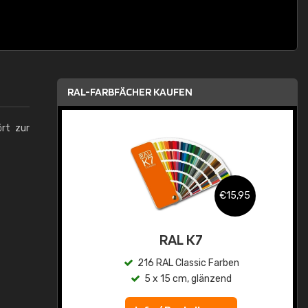
RAL-FARBFÄCHER KAUFEN
ört zur
,95
€15,95
asis
RAL K7
n
216 RAL Classic Farben
5 x 15 cm, glänzend