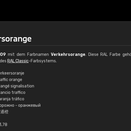
rsorange
009
mit dem Farbnamen
Verkehrsorange
. Diese RAL Farbe geh
 des
RAL Classic
-Farbsystems.
erkeersoranje
affic orange
€15
angé signalisation
ancio traffico
ranja tráfico
RAL K7 auf Wasserb
орожно - оранжевый
交通橙
216 RAL Classic Farbe
5 x 15 cm, glänzend
3,78