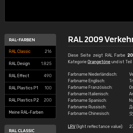
RAL 2009 Verkeh
RAL-FARBEN
RAL Classic
216
Diese Seite zeigt RAL Farbe
2
Kategorie
Orangetöne
und ist Teil
RAL Design
1.825
Farbname Niederländisch:
V
RAL Effect
490
Farbname Englisch:
Tr
Farbname Französisch:
Or
RAL Plastics P1
100
Farbname Italienisch:
Ar
RAL Plastics P2
200
Farbname Spanisch:
Na
Farbname Russisch:
Д
Meine RAL-Farben
Farbname Chinesisch:
LRV
(light reflectance value):
2
RAL CLASSIC