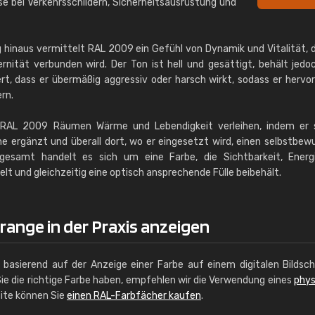
ise bei Verkehrsschildern, Sicherheitsausrüstung und
hinaus vermittelt RAL 2009 ein Gefühl von Dynamik und Vitalität, 
nität verbunden wird. Der Ton ist hell und gesättigt, behält jedo
rt, dass er übermäßig aggressiv oder harsch wirkt, sodass er hervor
rn.
n RAL 2009 Räumen Wärme und Lebendigkeit verleihen, indem er 
ne ergänzt und überall dort, wo er eingesetzt wird, einen selbstbew
gesamt handelt es sich um eine Farbe, die Sichtbarkeit, Energ
 und gleichzeitig eine optisch ansprechende Fülle beibehält.
ange in der Praxis anzeigen
g basierend auf der Anzeige einer Farbe auf einem digitalen Bildsc
ie die richtige Farbe haben, empfehlen wir die Verwendung eines
phys
site können Sie
einen RAL-Farbfächer kaufen
.