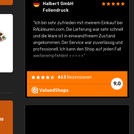
Halbert GmbH
Foliendruck
gute Ware,
"Ich bin sehr zufrieden mit meinem Einkauf bei
RALkleuren.com. Die Lieferung war sehr schnell
"
und die Ware ist in einwandfreiem Zustand
angekommen. Der Service war zuverlässig und
professionell. Ich kann den Shop auf jeden Fall
weiterempfehlen! ⭐⭐⭐⭐⭐"
463
Rezensionen
9,0