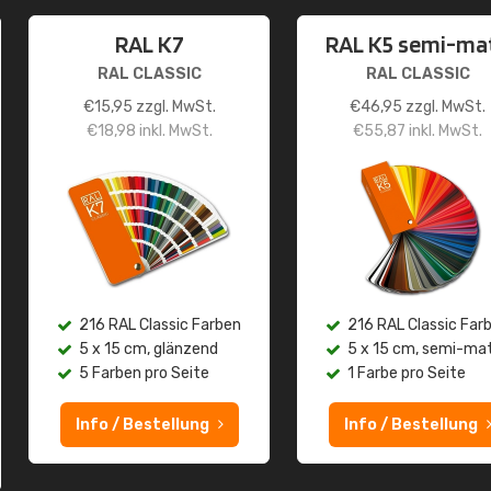
RAL K7
RAL K5 semi-ma
RAL CLASSIC
RAL CLASSIC
€
15,95
zzgl. MwSt.
€
46,95
zzgl. MwSt.
€
18,98
inkl. MwSt.
€
55,87
inkl. MwSt.
216 RAL Classic Farben
216 RAL Classic Far
5 x 15 cm, glänzend
5 x 15 cm, semi-ma
5 Farben pro Seite
1 Farbe pro Seite
Info / Bestellung
Info / Bestellung