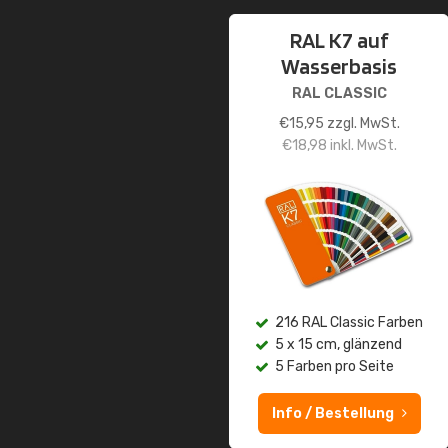
RAL K7 auf
Wasserbasis
RAL CLASSIC
€
15,95
zzgl. MwSt.
€
18,98
inkl. MwSt.
216 RAL Classic Farben
5 x 15 cm, glänzend
5 Farben pro Seite
Info / Bestellung