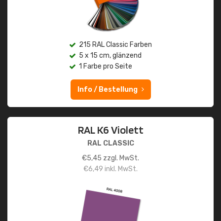
215 RAL Classic Farben
5 x 15 cm, glänzend
1 Farbe pro Seite
Info / Bestellung
RAL K6 Violett
RAL CLASSIC
€
5,45
zzgl. MwSt.
€
6,49
inkl. MwSt.