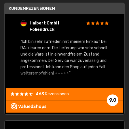
KUNDENREZENSIONEN
Halbert GmbH
S
Foliendruck
E
Ware,
"Ich bin sehr zufrieden mit meinem Einkauf bei
RALkleuren.com. Die Lieferung war sehr schnell
"Schne
und die Ware ist in einwandfreiem Zustand
angekommen. Der Service war zuverlässig und
professionell. Ich kann den Shop auf jeden Fall
weiterempfehlen! ⭐⭐⭐⭐⭐"
463
Rezensionen
9,0