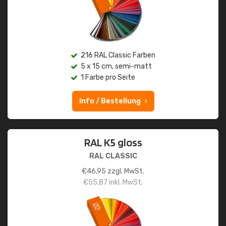
216 RAL Classic Farben
5 x 15 cm, semi-matt
1 Farbe pro Seite
Info / Bestellung
RAL K5 gloss
RAL CLASSIC
€
46,95
zzgl. MwSt.
€
55,87
inkl. MwSt.