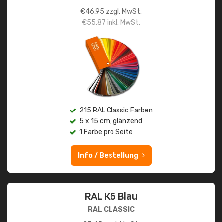
€
46,95
zzgl. MwSt.
€
55,87
inkl. MwSt.
215 RAL Classic Farben
5 x 15 cm, glänzend
1 Farbe pro Seite
Info / Bestellung
RAL K6 Blau
RAL CLASSIC