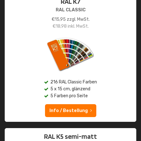
RAL K7
RAL CLASSIC
€
15,95
zzgl. MwSt.
€
18,98
inkl. MwSt.
216 RAL Classic Farben
5 x 15 cm, glänzend
5 Farben pro Seite
Info / Bestellung
RAL K5 semi-matt