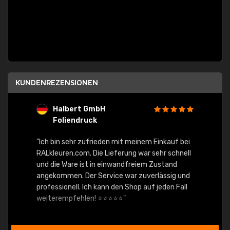
KUNDENREZENSIONEN
Halbert GmbH
S
Foliendruck
E
Ware,
"Ich bin sehr zufrieden mit meinem Einkauf bei
RALkleuren.com. Die Lieferung war sehr schnell
"Schne
und die Ware ist in einwandfreiem Zustand
angekommen. Der Service war zuverlässig und
professionell. Ich kann den Shop auf jeden Fall
weiterempfehlen! ⭐⭐⭐⭐⭐"