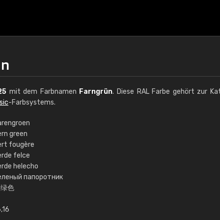
ün
25
mit dem Farbnamen
Farngrün
. Diese RAL Farbe gehört zur Ka
sic
-Farbsystems.
arengroen
ern green
€15
ert fougère
erde felce
erde helecho
RAL K7 auf Wasserb
еленый папоротник
蕨绿色
216 RAL Classic Farbe
5 x 15 cm, glänzend
,16