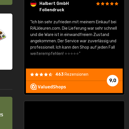
Halbert GmbH
Foliendruck
gute Ware,
"Ich bin sehr zufrieden mit meinem Einkauf bei
RALkleuren.com. Die Lieferung war sehr schnell
"
und die Ware ist in einwandfreiem Zustand
angekommen. Der Service war zuverlässig und
professionell. Ich kann den Shop auf jeden Fall
weiterempfehlen! ⭐⭐⭐⭐⭐"
463
Rezensionen
9,0