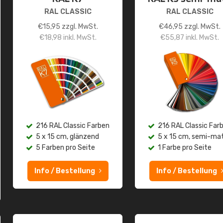
RAL CLASSIC
RAL CLASSIC
€
15,95
zzgl. MwSt.
€
46,95
zzgl. MwSt.
€
18,98
inkl. MwSt.
€
55,87
inkl. MwSt.
216 RAL Classic Farben
216 RAL Classic Far
5 x 15 cm, glänzend
5 x 15 cm, semi-ma
5 Farben pro Seite
1 Farbe pro Seite
Info / Bestellung
Info / Bestellung