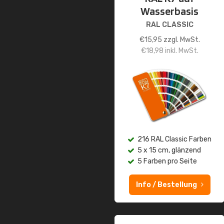
Wasserbasis
RAL CLASSIC
€
15,95
zzgl. MwSt.
€
18,98
inkl. MwSt.
216 RAL Classic Farben
5 x 15 cm, glänzend
5 Farben pro Seite
Info / Bestellung