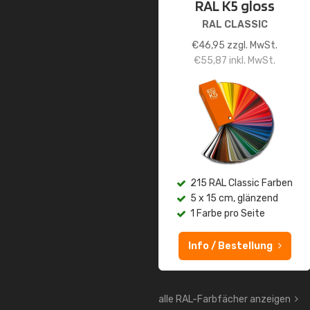
RAL K5 gloss
RAL CLASSIC
€
46,95
zzgl. MwSt.
€
55,87
inkl. MwSt.
215 RAL Classic Farben
5 x 15 cm, glänzend
1 Farbe pro Seite
Info / Bestellung
alle RAL-Farbfächer anzeigen