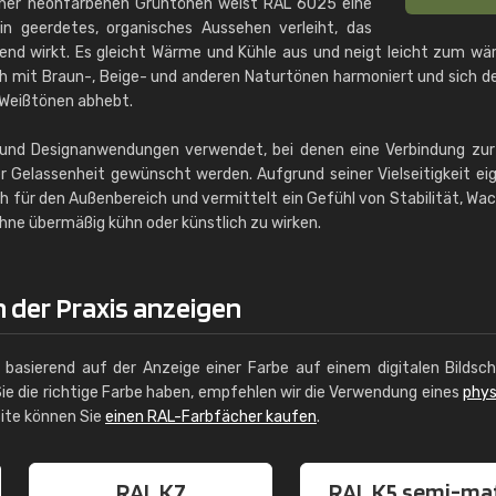
eher neonfarbenen Grüntönen weist RAL 6025 eine
in geerdetes, organisches Aussehen verleiht, das
igend wirkt. Es gleicht Wärme und Kühle aus und neigt leicht zum w
 mit Braun-, Beige- und anderen Naturtönen harmoniert und sich 
 Weißtönen abhebt.
- und Designanwendungen verwendet, bei denen eine Verbindung zur
er Gelassenheit gewünscht werden. Aufgrund seiner Vielseitigkeit ei
ch für den Außenbereich und vermittelt ein Gefühl von Stabilität, W
hne übermäßig kühn oder künstlich zu wirken.
 der Praxis anzeigen
g basierend auf der Anzeige einer Farbe auf einem digitalen Bildsc
ie die richtige Farbe haben, empfehlen wir die Verwendung eines
phys
site können Sie
einen RAL-Farbfächer kaufen
.
RAL K7
RAL K5 semi-ma