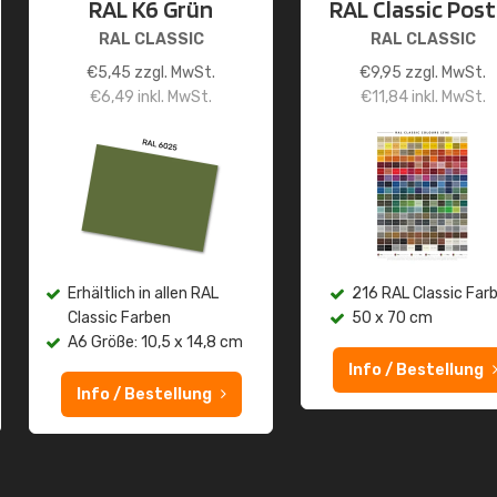
RAL K6 Grün
RAL Classic Post
RAL CLASSIC
RAL CLASSIC
€
5,45
zzgl. MwSt.
€
9,95
zzgl. MwSt.
€
6,49
inkl. MwSt.
€
11,84
inkl. MwSt.
Erhältlich in allen RAL
216 RAL Classic Far
Classic Farben
50 x 70 cm
A6 Größe: 10,5 x 14,8 cm
Info / Bestellung
Info / Bestellung