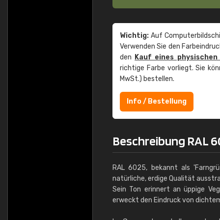
Wichtig:
Auf Computerbildschi
Verwenden Sie den Farbeindruck
den
Kauf eines physischen
richtige Farbe vorliegt. Sie k
MwSt.) bestellen.
Info / Bestellung
Beschreibung RAL 6
RAL 6025, bekannt als 'Farngrün
natürliche, erdige Qualität ausstra
Sein Ton erinnert an üppige Ve
erweckt den Eindruck von dichtem