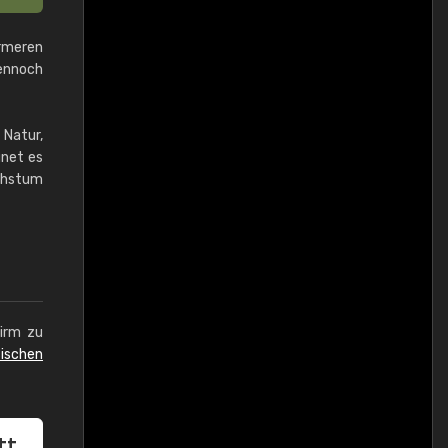
ärmeren
dennoch
 Natur,
gnet es
achstum
hirm zu
ischen
tt