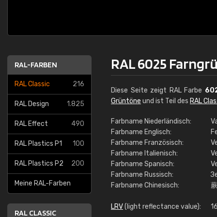
RAL 6025 Farngr
RAL-FARBEN
RAL Classic
216
Diese Seite zeigt RAL Farbe
60
Grüntöne
und ist Teil des
RAL Clas
RAL Design
1.825
Farbname Niederländisch:
V
RAL Effect
490
Farbname Englisch:
F
Farbname Französisch:
V
RAL Plastics P1
100
Farbname Italienisch:
V
RAL Plastics P2
200
Farbname Spanisch:
V
Farbname Russisch:
З
Meine RAL-Farben
Farbname Chinesisch:
LRV
(light reflectance value):
16
RAL CLASSIC