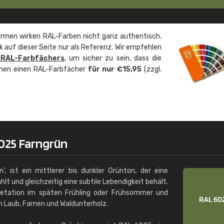
Christiane Schmidt
"Alles so, wie man es sich wünscht, 
rmen wirken RAL-Farben nicht ganz authentisch.
schnelle Lieferung."
 auf dieser Seite nur als Referenz. Wir empfehlen
 RAL-Farbfächers
, um sicher zu sein, dass die
önnen einen RAL-Farbfächer
für nur €15,95
(zzgl.
025 Farngrün
', ist ein mittlerer bis dunkler Grünton, der eine
hlt und gleichzeitig eine subtile Lebendigkeit behält.
getation im späten Frühling oder Frühsommer und
 Laub, Farnen und Waldunterholz.