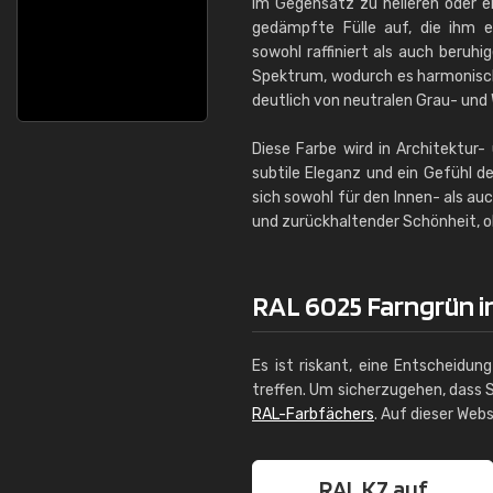
Im Gegensatz zu helleren oder 
gedämpfte Fülle auf, die ihm e
sowohl raffiniert als auch beruh
Spektrum, wodurch es harmonisch
deutlich von neutralen Grau- und
Diese Farbe wird in Architektur
subtile Eleganz und ein Gefühl d
sich sowohl für den Innen- als au
und zurückhaltender Schönheit, o
RAL 6025 Farngrün in
Es ist riskant, eine Entscheidun
treffen. Um sicherzugehen, dass S
RAL-Farbfächers
. Auf dieser Web
RAL K7 auf