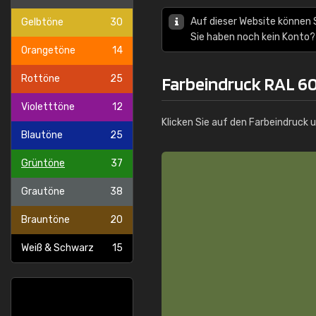
Auf dieser Website können 
Gelbtöne
30
Sie haben noch kein Konto?
Orangetöne
14
Rottöne
25
Farbeindruck RAL 6
Violetttöne
12
Klicken Sie auf den Farbeindruck 
Blautöne
25
Grüntöne
37
Grautöne
38
Brauntöne
20
Weiß & Schwarz
15