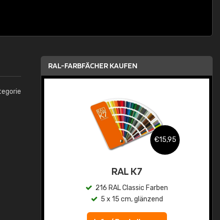
RAL-FARBFÄCHER KAUFEN
tegorie
,95
€15,95
asis
RAL K7
n
216 RAL Classic Farben
5 x 15 cm, glänzend