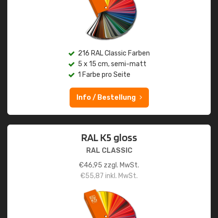
216 RAL Classic Farben
5 x 15 cm, semi-matt
1 Farbe pro Seite
Info / Bestellung
RAL K5 gloss
RAL CLASSIC
€
46,95
zzgl. MwSt.
€
55,87
inkl. MwSt.