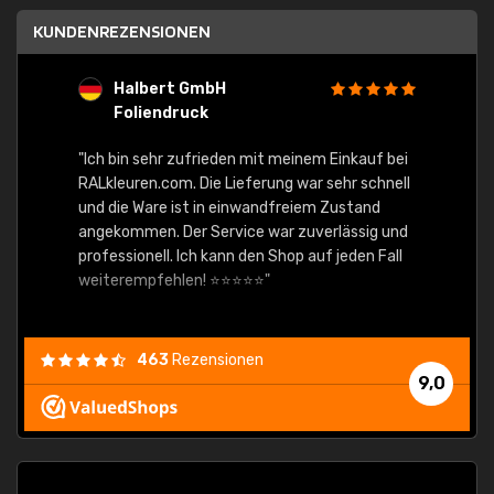
KUNDENREZENSIONEN
Halbert GmbH
S
Foliendruck
E
Ware,
"Ich bin sehr zufrieden mit meinem Einkauf bei
RALkleuren.com. Die Lieferung war sehr schnell
"Schne
und die Ware ist in einwandfreiem Zustand
angekommen. Der Service war zuverlässig und
professionell. Ich kann den Shop auf jeden Fall
weiterempfehlen! ⭐⭐⭐⭐⭐"
463
Rezensionen
9,0