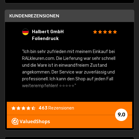
KUNDENREZENSIONEN
Halbert GmbH
S
Foliendruck
E
Ware,
"Ich bin sehr zufrieden mit meinem Einkauf bei
RALkleuren.com. Die Lieferung war sehr schnell
"Schne
und die Ware ist in einwandfreiem Zustand
angekommen. Der Service war zuverlässig und
professionell. Ich kann den Shop auf jeden Fall
weiterempfehlen! ⭐⭐⭐⭐⭐"
463
Rezensionen
9,0