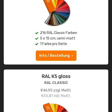
216 RAL Classic Farben
5 x 15 cm, semi-matt
1 Farbe pro Seite
Info / Bestellung
RAL K5 gloss
RAL CLASSIC
€
46,95
zzgl. MwSt.
€
55,87
inkl. MwSt.