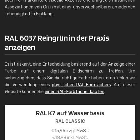
auch für markantere visuelle Akzente und bringt die natürlichen
Assoziationen von Grün mit einer unverwechselbaren, modernen
Lebendigkeit in Einklang.
RAL 6037 Reingrün in der Praxis
anzeigen
Es ist riskant, eine Entscheidung basierend auf der Anzeige einer
Farbe auf einem digitalen Bildschirm zu treffen. Um
sicherzugehen, dass Sie die richtige Farbe haben, empfehlen wir
die Verwendung eines
physischen RAL-Farbfächers
. Auf dieser
Website können Sie
einen RAL-Farbfächer kaufen
.
RAL K7 auf Wasserbasis
RAL CLASSIC
€
15,95
zzgl. MwSt.
€
18,98
inkl. MwSt.