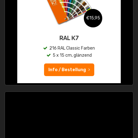
€15,95
RAL K7
216 RAL Classic Farben
5 x 15 cm, glänzend
Info / Bestellung