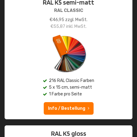
RAL K5 semi-matt
RAL CLASSIC
€
46,95
zzgl. MwSt.
€
55,87
inkl. MwSt.
216 RAL Classic Farben
5 x 15 cm, semi-matt
1 Farbe pro Seite
Info / Bestellung
RAL K5 gloss