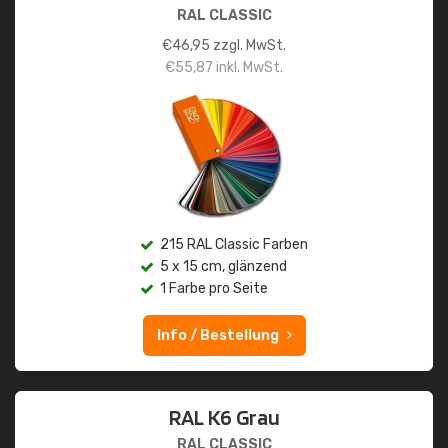
RAL CLASSIC
€
46,95
zzgl. MwSt.
€
55,87
inkl. MwSt.
215 RAL Classic Farben
5 x 15 cm, glänzend
1 Farbe pro Seite
Info / Bestellung
RAL K6 Grau
RAL CLASSIC