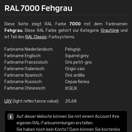
RAL 7000 Fehgrau
Diese Seite zeigt RAL Farbe
7000
mit dem Farbnamen
Fehgrau
. Diese RAL Farbe gehört zur Kategorie
Grautöne
und
ist Teil des
RAL Classic
-Farbsystems.
Farbname Niederländisch:
Pelsgrijs
Farbname Englisch:
Squirrel grey
Farbname Französisch:
Gris petit-gris
Farbname Italienisch:
Grigio vaio
Farbname Spanisch:
Gris ardilla
Farbname Russisch:
Серая белка
Farbname Chinesisch:
松鼠灰
LRV
(light reflectance value):
25,68
Auf dieser Website können Sie mit einem Account Ihre
eigenen RAL-Farbsammlungen erstellen.
Sie haben noch kein Konto? Dann können Sie kostenlos