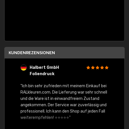
KUNDENREZENSIONEN
Halbert GmbH
S
Foliendruck
E
Ware,
"Ich bin sehr zufrieden mit meinem Einkauf bei
RALkleuren.com. Die Lieferung war sehr schnell
"Schne
und die Ware ist in einwandfreiem Zustand
angekommen. Der Service war zuverlässig und
professionell. Ich kann den Shop auf jeden Fall
weiterempfehlen! ⭐⭐⭐⭐⭐"