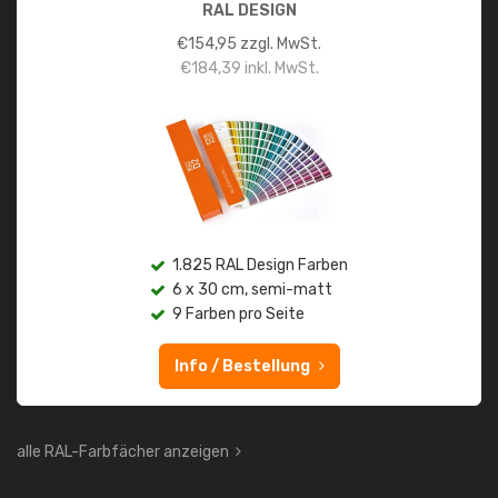
RAL DESIGN
€
154,95
zzgl. MwSt.
€
184,39
inkl. MwSt.
1.825 RAL Design Farben
6 x 30 cm, semi-matt
9 Farben pro Seite
Info / Bestellung
alle RAL-Farbfächer anzeigen