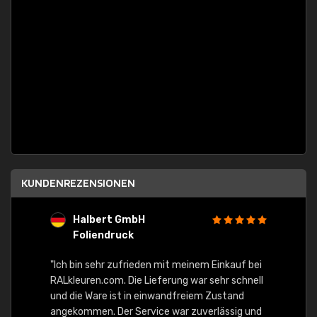
KUNDENREZENSIONEN
Halbert GmbH
S
Foliendruck
E
Ware,
"Ich bin sehr zufrieden mit meinem Einkauf bei
RALkleuren.com. Die Lieferung war sehr schnell
"Schne
und die Ware ist in einwandfreiem Zustand
angekommen. Der Service war zuverlässig und