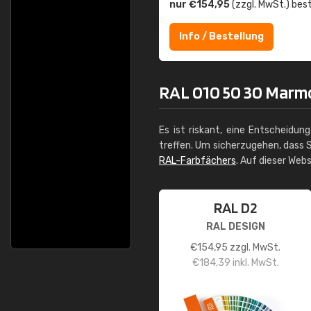
nur €154,95
(zzgl. MwSt.) best
Info / Bestellung
RAL 010 50 30 Marmo
Es ist riskant, eine Entscheidun
treffen. Um sicherzugehen, dass S
RAL-Farbfächers
. Auf dieser Web
RAL D2
RAL DESIGN
€
154,95
zzgl. MwSt.
€
184,39
inkl. MwSt.