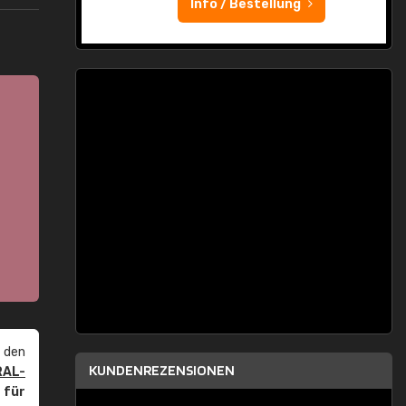
Info / Bestellung
 den
KUNDENREZENSIONEN
RAL-
r
für