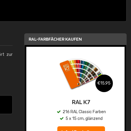
RAL-FARBFÄCHER KAUFEN
ört zur
,95
€15,95
asis
RAL K7
n
216 RAL Classic Farben
5 x 15 cm, glänzend