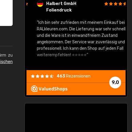
Halbert GmbH
Foliendruck
gute Ware,
"Ich bin sehr zufrieden mit meinem Einkauf bei
RALkleuren.com. Die Lieferung war sehr schnell
"
und die Ware ist in einwandfreiem Zustand
angekommen. Der Service war zuverlässig und
professionell. Ich kann den Shop auf jeden Fall
weiterempfehlen! ⭐⭐⭐⭐⭐"
hirm zu
ischen
463
Rezensionen
9,0