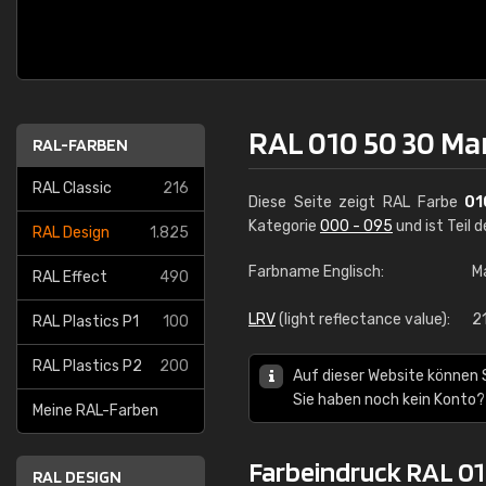
RAL 010 50 30 M
RAL-FARBEN
RAL Classic
216
Diese Seite zeigt RAL Farbe
01
Kategorie
000 - 095
und ist Teil 
RAL Design
1.825
Farbname Englisch:
M
RAL Effect
490
LRV
(light reflectance value):
2
RAL Plastics P1
100
RAL Plastics P2
200
Auf dieser Website können 
Sie haben noch kein Konto?
Meine RAL-Farben
Farbeindruck RAL 0
RAL DESIGN