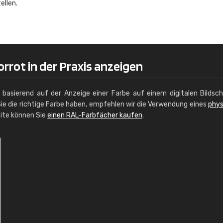
ellen.
Christiane Schmidt
"Alles so, wie man es sich wünscht, 
schnelle Lieferung."
rrot in der Praxis anzeigen
g basierend auf der Anzeige einer Farbe auf einem digitalen Bildsc
ie die richtige Farbe haben, empfehlen wir die Verwendung eines
phys
site können Sie
einen RAL-Farbfächer kaufen
.