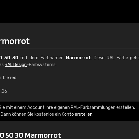
armorrot
0 50 30
mit dem Farbnamen
Marmorrot
. Diese RAL Farbe geh
des
RAL Design
-Farbsystems.
arble red
€15
1,06
RAL K7 auf Wasserb
Sie mit einem Account Ihre eigenen RAL-Farbsammlungen erstellen.
 Dann können Sie kostenlos ein
Konto erstellen
.
216 RAL Classic Farbe
5 x 15 cm, glänzend
10 50 30 Marmorrot