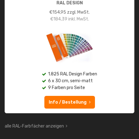
RAL DESIGN
€
154,95
zzgl. MwSt.
€
184,39
inkl. MwSt.
1.825 RAL Design Farben
6 x 30 cm, semi-matt
9 Farben pro Seite
Info / Bestellung
alle RAL-Farbfächer anzeigen