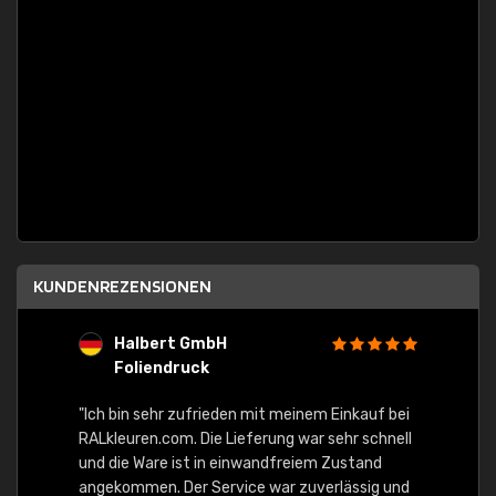
KUNDENREZENSIONEN
Halbert GmbH
S
Foliendruck
E
Ware,
"Ich bin sehr zufrieden mit meinem Einkauf bei
RALkleuren.com. Die Lieferung war sehr schnell
"Schne
und die Ware ist in einwandfreiem Zustand
angekommen. Der Service war zuverlässig und