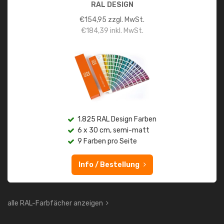
RAL DESIGN
€
154,95
zzgl. MwSt.
€
184,39
inkl. MwSt.
1.825 RAL Design Farben
6 x 30 cm, semi-matt
9 Farben pro Seite
Info / Bestellung
alle RAL-Farbfächer anzeigen