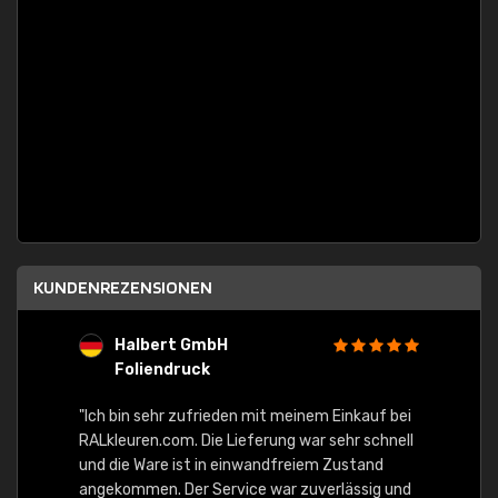
KUNDENREZENSIONEN
Halbert GmbH
S
Foliendruck
E
Ware,
"Ich bin sehr zufrieden mit meinem Einkauf bei
RALkleuren.com. Die Lieferung war sehr schnell
"Schne
und die Ware ist in einwandfreiem Zustand
angekommen. Der Service war zuverlässig und