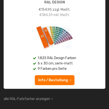
RAL DESIGN
€
154,95
zzgl. MwSt.
€
184,39
inkl. MwSt.
1.825 RAL Design Farben
6 x 30 cm, semi-matt
9 Farben pro Seite
Info / Bestellung
alle RAL-Farbfächer anzeigen