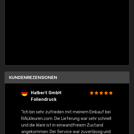
KUNDENREZENSIONEN
Halbert GmbH
S
Foliendruck
E
Ware,
"Ich bin sehr zufrieden mit meinem Einkauf bei
RALkleuren.com. Die Lieferung war sehr schnell
"Schne
und die Ware ist in einwandfreiem Zustand
angekommen. Der Service war zuverlässig und