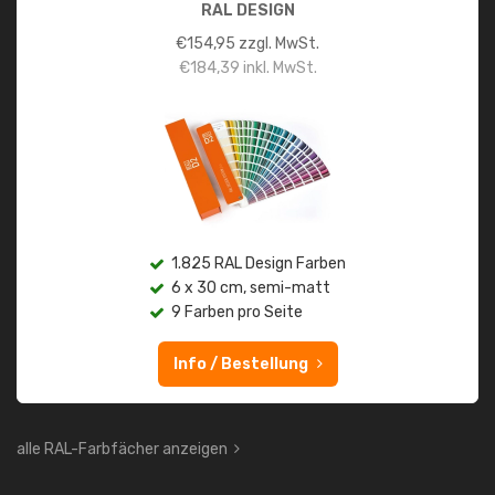
RAL DESIGN
€
154,95
zzgl. MwSt.
€
184,39
inkl. MwSt.
1.825 RAL Design Farben
6 x 30 cm, semi-matt
9 Farben pro Seite
Info / Bestellung
alle RAL-Farbfächer anzeigen