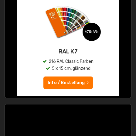
€15,95
RAL K7
216 RAL Classic Farben
5 x 15 cm, glänzend
Info / Bestellung