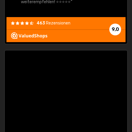
weiterempfehlen! ⭐⭐⭐⭐⭐"
463
Rezensionen
9,0