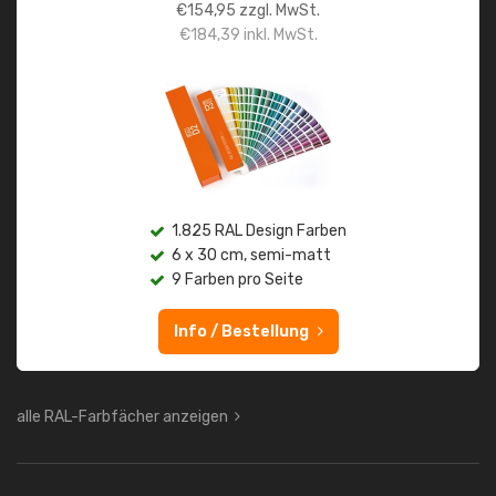
€
154,95
zzgl. MwSt.
€
184,39
inkl. MwSt.
1.825 RAL Design Farben
6 x 30 cm, semi-matt
9 Farben pro Seite
Info / Bestellung
alle RAL-Farbfächer anzeigen