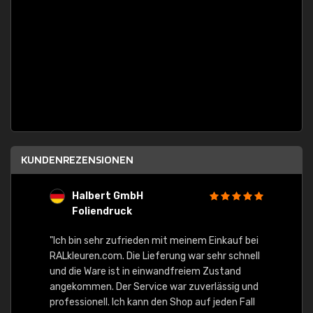
KUNDENREZENSIONEN
Halbert GmbH
S
Foliendruck
E
Ware,
"Ich bin sehr zufrieden mit meinem Einkauf bei
RALkleuren.com. Die Lieferung war sehr schnell
"Schne
und die Ware ist in einwandfreiem Zustand
angekommen. Der Service war zuverlässig und
professionell. Ich kann den Shop auf jeden Fall