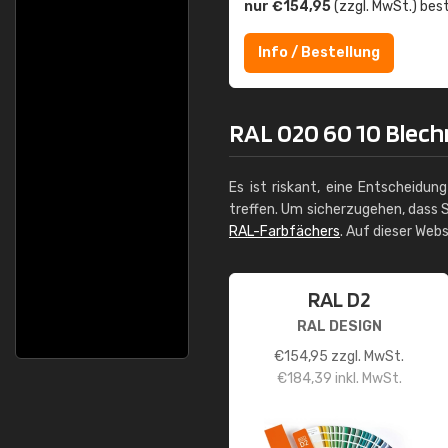
nur €154,95
(zzgl. MwSt.) best
Info / Bestellung
RAL 020 60 10 Blechr
Es ist riskant, eine Entscheidun
treffen. Um sicherzugehen, dass S
RAL-Farbfächers
. Auf dieser Web
RAL D2
RAL DESIGN
€
154,95
zzgl. MwSt.
€
184,39
inkl. MwSt.