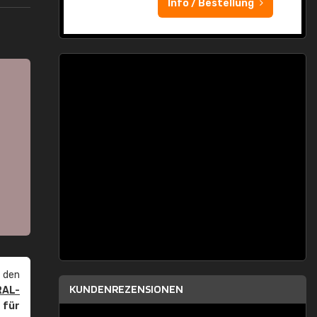
Info / Bestellung
 den
KUNDENREZENSIONEN
RAL-
r
für