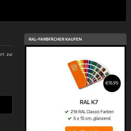
RAL-FARBFÄCHER KAUFEN
ört zur
,95
€15,95
asis
RAL K7
n
216 RAL Classic Farben
5 x 15 cm, glänzend