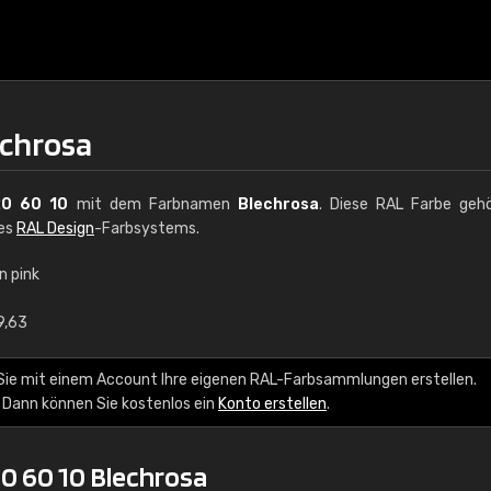
echrosa
20 60 10
mit dem Farbnamen
Blechrosa
. Diese RAL Farbe geh
des
RAL Design
-Farbsystems.
n pink
€15
9,63
RAL K7 auf Wasserb
Sie mit einem Account Ihre eigenen RAL-Farbsammlungen erstellen.
 Dann können Sie kostenlos ein
Konto erstellen
.
216 RAL Classic Farbe
5 x 15 cm, glänzend
0 60 10 Blechrosa