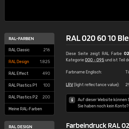
RAL 020 60 10 Bl
RAL-FARBEN
RAL Classic
216
Diese Seite zeigt RAL Farbe
0
Kategorie
000 - 095
und ist Teil 
RAL Design
1.825
Farbname Englisch:
Ti
RAL Effect
490
LRV
(light reflectance value):
2
RAL Plastics P1
100
RAL Plastics P2
200
Auf dieser Website können 
Sie haben noch kein Konto?
Meine RAL-Farben
Farbeindruck RAL 02
RAL DESIGN