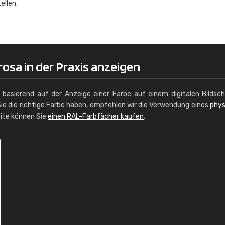
ellen.
Christiane Schmidt
"Alles so, wie man es sich wünscht, 
schnelle Lieferung."
osa in der Praxis anzeigen
g basierend auf der Anzeige einer Farbe auf einem digitalen Bildsc
ie die richtige Farbe haben, empfehlen wir die Verwendung eines
phys
site können Sie
einen RAL-Farbfächer kaufen
.