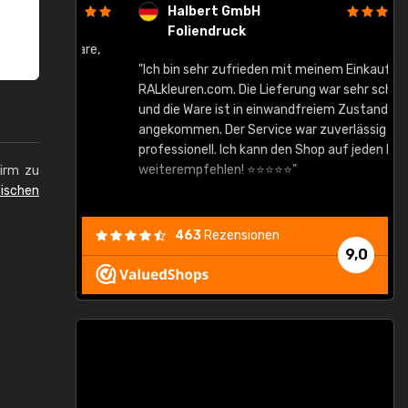
Halbert GmbH
Foliendruck
gute Ware,
"Ich bin sehr zufrieden mit meinem Einkauf bei
RALkleuren.com. Die Lieferung war sehr schnell
"
und die Ware ist in einwandfreiem Zustand
angekommen. Der Service war zuverlässig und
professionell. Ich kann den Shop auf jeden Fall
weiterempfehlen! ⭐⭐⭐⭐⭐"
hirm zu
ischen
463
Rezensionen
9,0