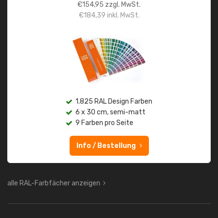
€
154,95
zzgl. MwSt.
€
184,39
inkl. MwSt.
1.825 RAL Design Farben
6 x 30 cm, semi-matt
9 Farben pro Seite
Info / Bestellung
alle RAL-Farbfächer anzeigen