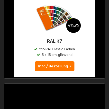
€15,95
RAL K7
216 RAL Classic Farben
5 x 15 cm, glänzend
Info / Bestellung