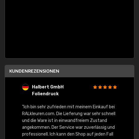
KUNDENREZENSIONEN
Halbert GmbH
S
Foliendruck
E
Ware,
"Ich bin sehr zufrieden mit meinem Einkauf bei
RALkleuren.com. Die Lieferung war sehr schnell
"Schne
und die Ware ist in einwandfreiem Zustand
angekommen. Der Service war zuverlässig und
professionell. Ich kann den Shop auf jeden Fall