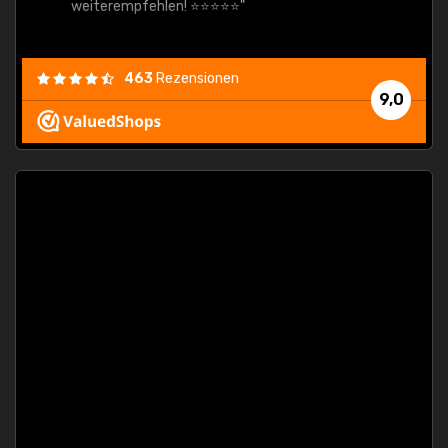
weiterempfehlen! ⭐⭐⭐⭐⭐"
463
Rezensionen
9,0