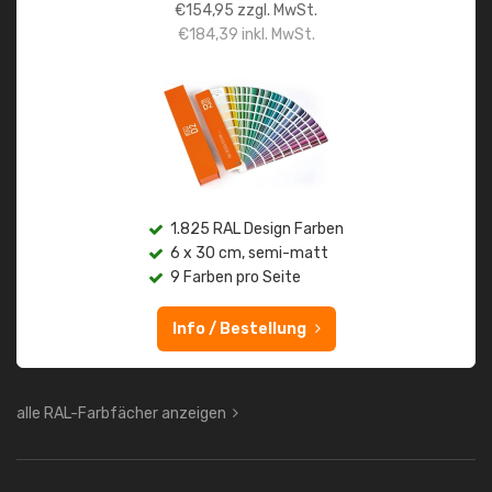
€
154,95
zzgl. MwSt.
€
184,39
inkl. MwSt.
1.825 RAL Design Farben
6 x 30 cm, semi-matt
9 Farben pro Seite
Info / Bestellung
alle RAL-Farbfächer anzeigen