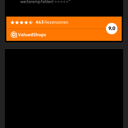
weiterempfehlen! ⭐⭐⭐⭐⭐"
463
Rezensionen
9,0