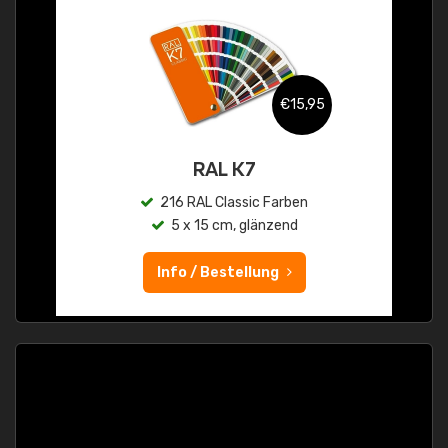
€15,95
RAL K7
216 RAL Classic Farben
5 x 15 cm, glänzend
Info / Bestellung