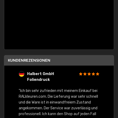
KUNDENREZENSIONEN
Halbert GmbH
S
Foliendruck
E
Ware,
"Ich bin sehr zufrieden mit meinem Einkauf bei
RALkleuren.com. Die Lieferung war sehr schnell
"Schne
und die Ware ist in einwandfreiem Zustand
angekommen. Der Service war zuverlässig und
professionell. Ich kann den Shop auf jeden Fall