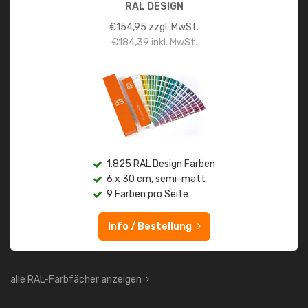
RAL DESIGN
€
154,95
zzgl. MwSt.
€
184,39
inkl. MwSt.
1.825 RAL Design Farben
6 x 30 cm, semi-matt
9 Farben pro Seite
Info / Bestellung
alle RAL-Farbfächer anzeigen