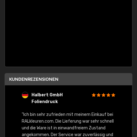
KUNDENREZENSIONEN
Halbert GmbH
S
Foliendruck
E
Ware,
"Ich bin sehr zufrieden mit meinem Einkauf bei
RALkleuren.com. Die Lieferung war sehr schnell
"Schne
und die Ware ist in einwandfreiem Zustand
angekommen. Der Service war zuverlässig und