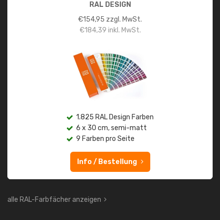
RAL DESIGN
€
154,95
zzgl. MwSt.
€
184,39
inkl. MwSt.
1.825 RAL Design Farben
6 x 30 cm, semi-matt
9 Farben pro Seite
Info / Bestellung
alle RAL-Farbfächer anzeigen