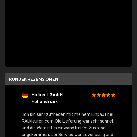
KUNDENREZENSIONEN
Halbert GmbH
S
Foliendruck
E
Ware,
"Ich bin sehr zufrieden mit meinem Einkauf bei
RALkleuren.com. Die Lieferung war sehr schnell
"Schne
und die Ware ist in einwandfreiem Zustand
angekommen. Der Service war zuverlässig und