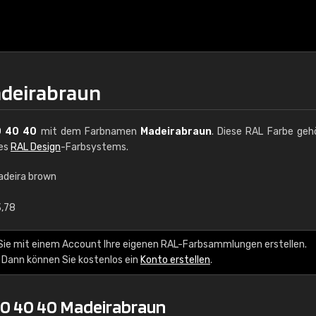
adeirabraun
 40 40
mit dem Farbnamen
Madeirabraun
. Diese RAL Farbe geh
des
RAL Design
-Farbsystems.
adeira brown
€15
3,78
RAL K7 auf Wasserb
Sie mit einem Account Ihre eigenen RAL-Farbsammlungen erstellen.
 Dann können Sie kostenlos ein
Konto erstellen
.
216 RAL Classic Farbe
5 x 15 cm, glänzend
50 40 40 Madeirabraun