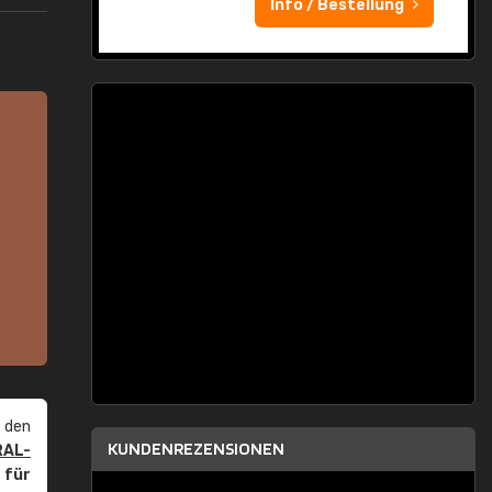
Info / Bestellung
 den
KUNDENREZENSIONEN
RAL-
r
für