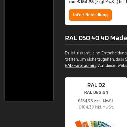
nur €154,95
(zzgl. MwSt.) best
Info / Bestellung
RAL 050 40 40 Madei
Es ist riskant, eine Entscheidun
treffen. Um sicherzugehen, dass S
RAL-Farbfächers
. Auf dieser Web
RAL D2
RAL DESIGN
€
154,95
zzgl. MwSt.
€
184,39
inkl. MwSt.