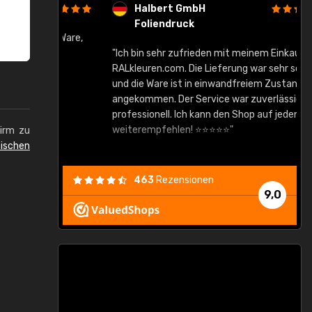
Halbert GmbH
Foliendruck
gute Ware,
"Ich bin sehr zufrieden mit meinem Einkauf bei
RALkleuren.com. Die Lieferung war sehr schnell
"
und die Ware ist in einwandfreiem Zustand
angekommen. Der Service war zuverlässig und
professionell. Ich kann den Shop auf jeden Fall
weiterempfehlen! ⭐⭐⭐⭐⭐"
hirm zu
ischen
463
Rezensionen
9,0