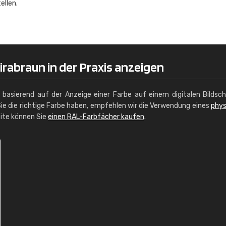
ellen.
Christiane Schmidt
"Alles so, wie man es sich wünscht, 
schnelle Lieferung."
rabraun in der Praxis anzeigen
g basierend auf der Anzeige einer Farbe auf einem digitalen Bildsc
ie die richtige Farbe haben, empfehlen wir die Verwendung eines
phys
site können Sie
einen RAL-Farbfächer kaufen
.