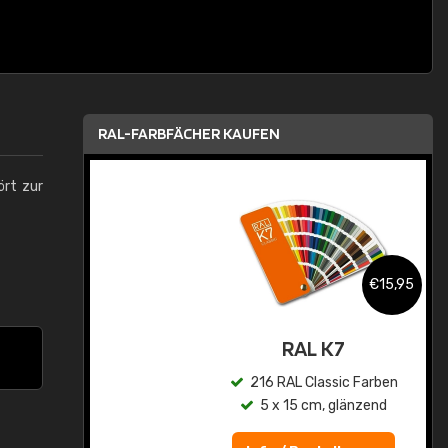
RAL-FARBFÄCHER KAUFEN
ört zur
,95
€15,95
asis
RAL K7
n
216 RAL Classic Farben
5 x 15 cm, glänzend