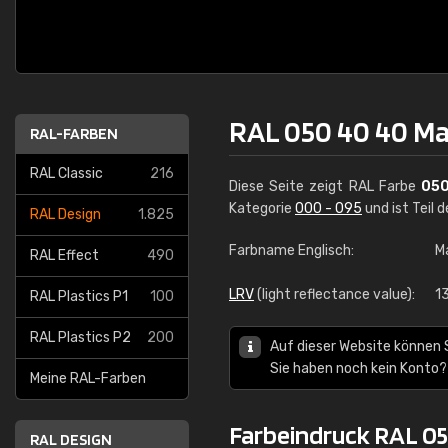
RAL 050 40 40 M
RAL-FARBEN
RAL Classic
216
Diese Seite zeigt RAL Farbe
050
Kategorie
000 - 095
und ist Teil 
RAL Design
1.825
Farbname Englisch:
M
RAL Effect
490
LRV
(light reflectance value):
1
RAL Plastics P1
100
RAL Plastics P2
200
Auf dieser Website können 
Sie haben noch kein Konto?
Meine RAL-Farben
Farbeindruck RAL 0
RAL DESIGN