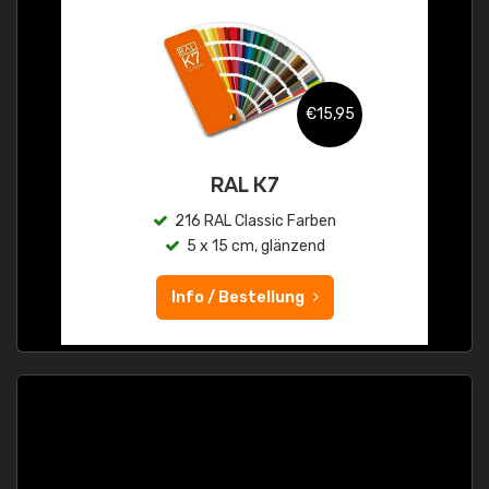
€15,95
RAL K7
216 RAL Classic Farben
5 x 15 cm, glänzend
Info / Bestellung