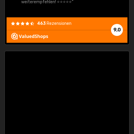
weiterempfehlen! ⭐⭐⭐⭐⭐"
463
Rezensionen
9,0