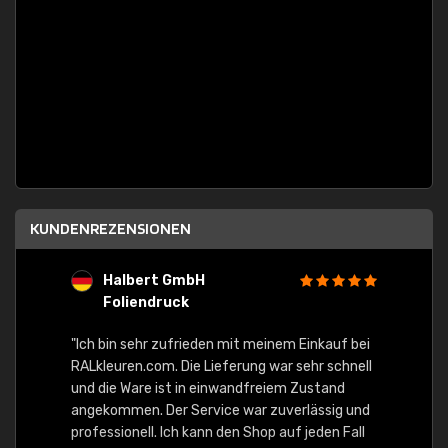
KUNDENREZENSIONEN
Halbert GmbH
S
Foliendruck
E
Ware,
"Ich bin sehr zufrieden mit meinem Einkauf bei
RALkleuren.com. Die Lieferung war sehr schnell
"Schne
und die Ware ist in einwandfreiem Zustand
angekommen. Der Service war zuverlässig und
professionell. Ich kann den Shop auf jeden Fall