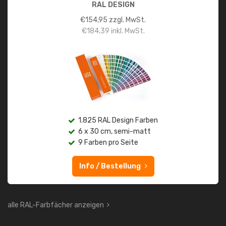
RAL DESIGN
€
154,95
zzgl. MwSt.
€
184,39
inkl. MwSt.
1.825 RAL Design Farben
6 x 30 cm, semi-matt
9 Farben pro Seite
Info / Bestellung
alle RAL-Farbfächer anzeigen