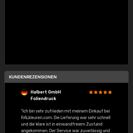
KUNDENREZENSIONEN
Halbert GmbH
S
Foliendruck
E
Ware,
"Ich bin sehr zufrieden mit meinem Einkauf bei
RALkleuren.com. Die Lieferung war sehr schnell
"Schne
und die Ware ist in einwandfreiem Zustand
angekommen. Der Service war zuverlässig und