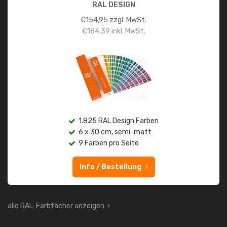
RAL DESIGN
€
154,95
zzgl. MwSt.
€
184,39
inkl. MwSt.
1.825 RAL Design Farben
6 x 30 cm, semi-matt
9 Farben pro Seite
Info / Bestellung
alle RAL-Farbfächer anzeigen