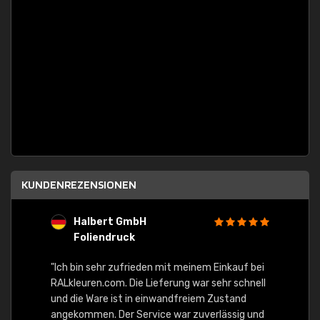
KUNDENREZENSIONEN
Halbert GmbH
S
Foliendruck
E
Ware,
"Ich bin sehr zufrieden mit meinem Einkauf bei
RALkleuren.com. Die Lieferung war sehr schnell
"Schne
und die Ware ist in einwandfreiem Zustand
angekommen. Der Service war zuverlässig und