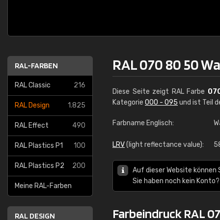
RAL 070 80 50 W
RAL-FARBEN
RAL Classic
216
Diese Seite zeigt RAL Farbe
07
Kategorie
000 - 095
und ist Teil 
RAL Design
1.825
Farbname Englisch:
W
RAL Effect
490
LRV
(light reflectance value):
5
RAL Plastics P1
100
RAL Plastics P2
200
Auf dieser Website können 
Sie haben noch kein Konto?
Meine RAL-Farben
Farbeindruck RAL 0
RAL DESIGN