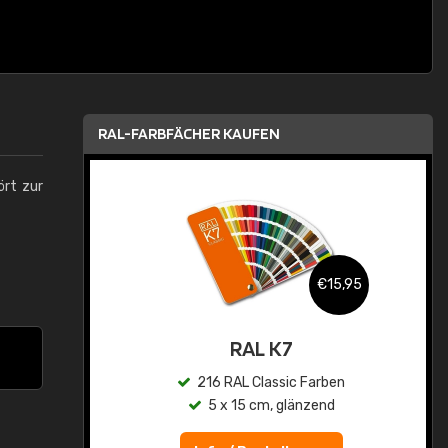
RAL-FARBFÄCHER KAUFEN
ört zur
,95
€15,95
asis
RAL K7
n
216 RAL Classic Farben
5 x 15 cm, glänzend