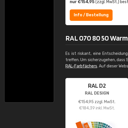
nur €154,95
(zzgl. MwSt.) best
Info / Bestellung
RAL 070 80 50 Warma
Es ist riskant, eine Entscheidun
treffen. Um sicherzugehen, dass S
RAL-Farbfächers
. Auf dieser Web
RAL D2
RAL DESIGN
€
154,95
zzgl. MwSt.
€
184,39
inkl. MwSt.