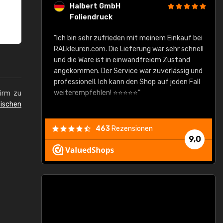
Halbert GmbH
Foliendruck
gute Ware,
"Ich bin sehr zufrieden mit meinem Einkauf bei
RALkleuren.com. Die Lieferung war sehr schnell
"
und die Ware ist in einwandfreiem Zustand
angekommen. Der Service war zuverlässig und
professionell. Ich kann den Shop auf jeden Fall
weiterempfehlen! ⭐⭐⭐⭐⭐"
hirm zu
ischen
463
Rezensionen
9,0