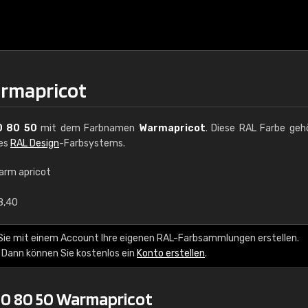
armapricot
0 80 50
mit dem Farbnamen
Warmapricot
. Diese RAL Farbe geh
des
RAL Design
-Farbsystems.
arm apricot
€15
8,40
RAL K7 auf Wasserb
Sie mit einem Account Ihre eigenen RAL-Farbsammlungen erstellen.
 Dann können Sie kostenlos ein
Konto erstellen
.
216 RAL Classic Farbe
5 x 15 cm, glänzend
70 80 50 Warmapricot