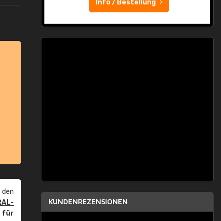
Info / Bestellung
 den
KUNDENREZENSIONEN
RAL-
r
für