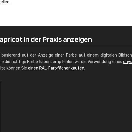
ellen.
Christiane Schmidt
"Alles so, wie man es sich wünscht, 
schnelle Lieferung."
pricot in der Praxis anzeigen
g basierend auf der Anzeige einer Farbe auf einem digitalen Bildsc
ie die richtige Farbe haben, empfehlen wir die Verwendung eines
phys
site können Sie
einen RAL-Farbfächer kaufen
.