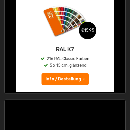
€15,95
RAL K7
216 RAL Classic Farben
5 x 15 cm, glänzend
Info / Bestellung