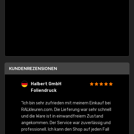
KUNDENREZENSIONEN
Halbert GmbH
S
Foliendruck
E
Ware,
"Ich bin sehr zufrieden mit meinem Einkauf bei
RALkleuren.com. Die Lieferung war sehr schnell
"Schne
und die Ware ist in einwandfreiem Zustand
angekommen. Der Service war zuverlässig und
professionell. Ich kann den Shop auf jeden Fall