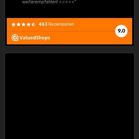
weiterempfehlen! ⭐⭐⭐⭐⭐"
463
Rezensionen
9,0