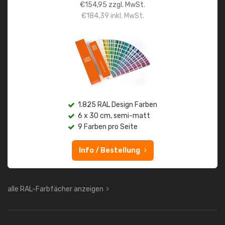
€
154,95
zzgl. MwSt.
€
184,39
inkl. MwSt.
1.825 RAL Design Farben
6 x 30 cm, semi-matt
9 Farben pro Seite
Info / Bestellung
alle RAL-Farbfächer anzeigen