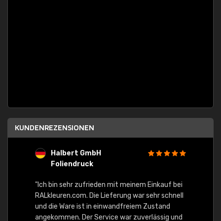
KUNDENREZENSIONEN
Halbert GmbH
S
Foliendruck
E
Ware,
"Ich bin sehr zufrieden mit meinem Einkauf bei
RALkleuren.com. Die Lieferung war sehr schnell
"Schne
und die Ware ist in einwandfreiem Zustand
angekommen. Der Service war zuverlässig und