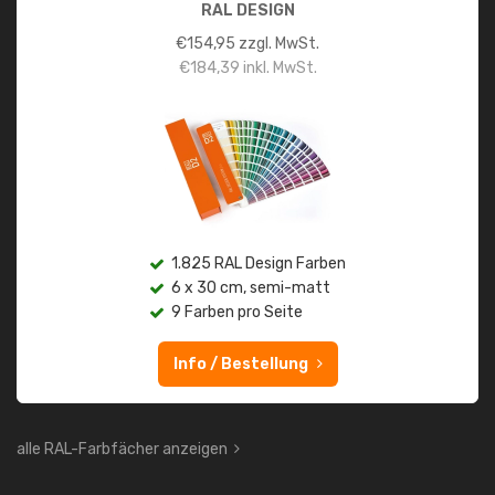
RAL DESIGN
€
154,95
zzgl. MwSt.
€
184,39
inkl. MwSt.
1.825 RAL Design Farben
6 x 30 cm, semi-matt
9 Farben pro Seite
Info / Bestellung
alle RAL-Farbfächer anzeigen