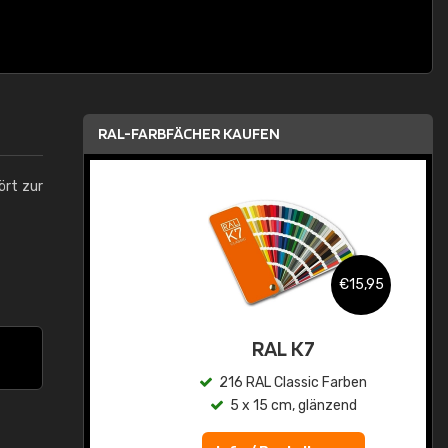
RAL-FARBFÄCHER KAUFEN
ört zur
,95
€15,95
asis
RAL K7
n
216 RAL Classic Farben
5 x 15 cm, glänzend