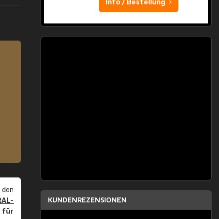
Info / Bestellung
 den
KUNDENREZENSIONEN
RAL-
r
für