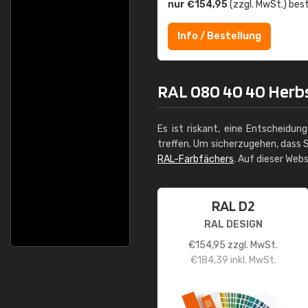
nur €154,95
(zzgl. MwSt.) best
Info / Bestellung
RAL 080 40 40 Herbs
Es ist riskant, eine Entscheidun
treffen. Um sicherzugehen, dass S
RAL-Farbfächers
. Auf dieser Web
RAL D2
RAL DESIGN
€
154,95
zzgl. MwSt.
€
184,39
inkl. MwSt.