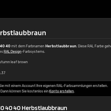
erbstlaubbraun
40 40
mit dem Farbnamen
Herbstlaubbraun
. Diese RAL Farbe geh
des
RAL Design
-Farbsystems.
utumn leaf brown
€15
4,37
RAL K7 auf Wasserb
Sie mit einem Account Ihre eigenen RAL-Farbsammlungen erstellen.
 Dann können Sie kostenlos ein
Konto erstellen
.
216 RAL Classic Farbe
5 x 15 cm, glänzend
80 40 40 Herbstlaubbraun