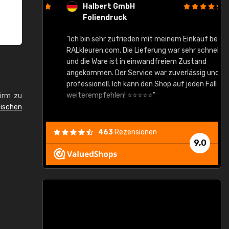
Halbert GmbH
Foliendruck
gute Ware,
"Ich bin sehr zufrieden mit meinem Einkauf bei
RALkleuren.com. Die Lieferung war sehr schnell
"
und die Ware ist in einwandfreiem Zustand
angekommen. Der Service war zuverlässig und
professionell. Ich kann den Shop auf jeden Fall
weiterempfehlen! ⭐⭐⭐⭐⭐"
hirm zu
ischen
463
Rezensionen
9,0