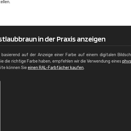
ellen.
Christiane Schmidt
"Alles so, wie man es sich wünscht, 
schnelle Lieferung."
tlaubbraun in der Praxis anzeigen
g basierend auf der Anzeige einer Farbe auf einem digitalen Bildsc
ie die richtige Farbe haben, empfehlen wir die Verwendung eines
phys
site können Sie
einen RAL-Farbfächer kaufen
.