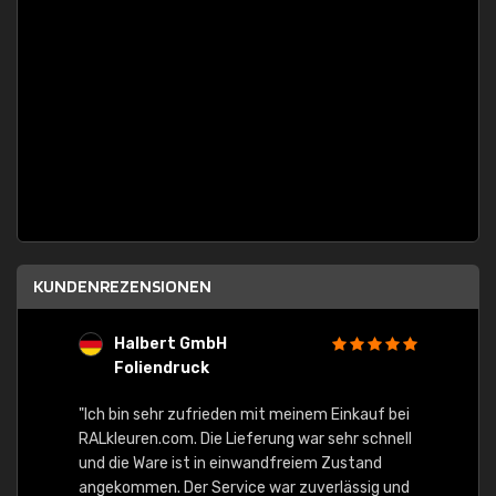
KUNDENREZENSIONEN
Halbert GmbH
S
Foliendruck
E
Ware,
"Ich bin sehr zufrieden mit meinem Einkauf bei
RALkleuren.com. Die Lieferung war sehr schnell
"Schne
und die Ware ist in einwandfreiem Zustand
angekommen. Der Service war zuverlässig und