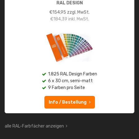
RAL DESIGN
€
154,95
zzgl. MwSt.
€
184,39
inkl. MwSt.
1.825 RAL Design Farben
6 x 30 cm, semi-matt
9 Farben pro Seite
Info / Bestellung
alle RAL-Farbfächer anzeigen