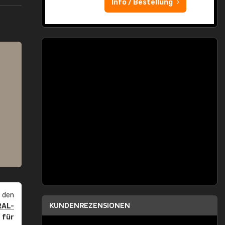
Info / Bestellung
 den
KUNDENREZENSIONEN
RAL-
r
für