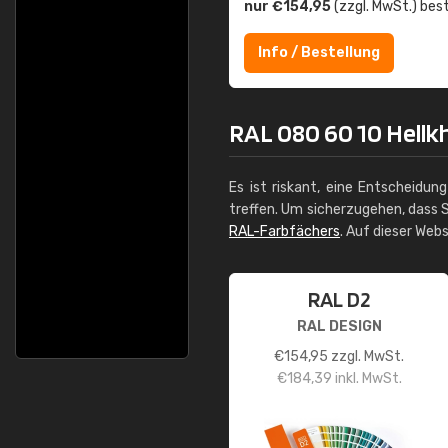
nur €154,95
(zzgl. MwSt.) best
Info / Bestellung
RAL 080 60 10 Hellkh
Es ist riskant, eine Entscheidun
treffen. Um sicherzugehen, dass S
RAL-Farbfächers
. Auf dieser Web
RAL D2
RAL DESIGN
€
154,95
zzgl. MwSt.
€
184,39
inkl. MwSt.