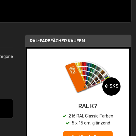
RAL-FARBFÄCHER KAUFEN
tegorie
,95
€15,95
asis
RAL K7
n
216 RAL Classic Farben
5 x 15 cm, glänzend