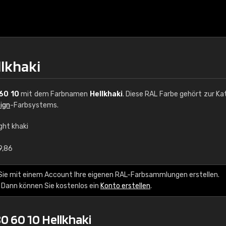
llkhaki
60 10
mit dem Farbnamen
Hellkhaki
. Diese RAL Farbe gehört zur Ka
ign
-Farbsystems.
ght khaki
€15
9,86
RAL K7 auf Wasserb
Sie mit einem Account Ihre eigenen RAL-Farbsammlungen erstellen.
 Dann können Sie kostenlos ein
Konto erstellen
.
216 RAL Classic Farbe
5 x 15 cm, glänzend
0 60 10 Hellkhaki