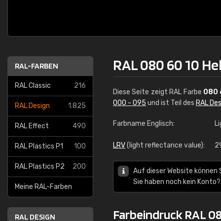
RAL 080 60 10 He
RAL-FARBEN
RAL Classic
216
Diese Seite zeigt RAL Farbe
080 
000 - 095
und ist Teil des
RAL Des
RAL Design
1.825
Farbname Englisch:
Li
RAL Effect
490
LRV
(light reflectance value):
2
RAL Plastics P1
100
RAL Plastics P2
200
Auf dieser Website können 
Sie haben noch kein Konto?
Meine RAL-Farben
Farbeindruck RAL 08
RAL DESIGN