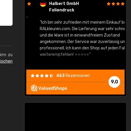
Halbert GmbH
Foliendruck
gute Ware,
"Ich bin sehr zufrieden mit meinem Einkauf bei
RALkleuren.com. Die Lieferung war sehr schnell
"
und die Ware ist in einwandfreiem Zustand
angekommen. Der Service war zuverlässig und
professionell. Ich kann den Shop auf jeden Fall
weiterempfehlen! ⭐⭐⭐⭐⭐"
hirm zu
ischen
463
Rezensionen
9,0