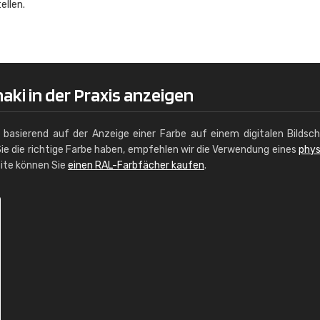
ellen.
Christiane Schmidt
"Alles so, wie man es sich wünscht, 
schnelle Lieferung."
aki in der Praxis anzeigen
g basierend auf der Anzeige einer Farbe auf einem digitalen Bildsc
ie die richtige Farbe haben, empfehlen wir die Verwendung eines
phys
site können Sie
einen RAL-Farbfächer kaufen
.