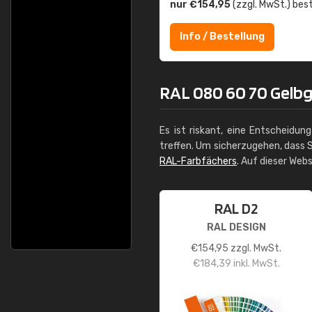
nur €154,95
(zzgl. MwSt.) best
Info / Bestellung
RAL 080 60 70 Gelbgo
Es ist riskant, eine Entscheidun
treffen. Um sicherzugehen, dass S
RAL-Farbfächers
. Auf dieser Web
RAL D2
RAL DESIGN
€
154,95
zzgl. MwSt.
€
184,39
inkl. MwSt.