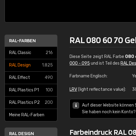
RAL 080 60 70 Ge
RAL-FARBEN
RAL Classic
216
Diese Seite zeigt RAL Farbe
080 
000 - 095
und ist Teil des
RAL Des
RAL Design
1.825
Farbname Englisch:
Ye
RAL Effect
490
LRV
(light reflectance value):
3
RAL Plastics P1
100
RAL Plastics P2
200
Auf dieser Website können 
Sie haben noch kein Konto?
Meine RAL-Farben
Farbeindruck RAL 08
RAL DESIGN