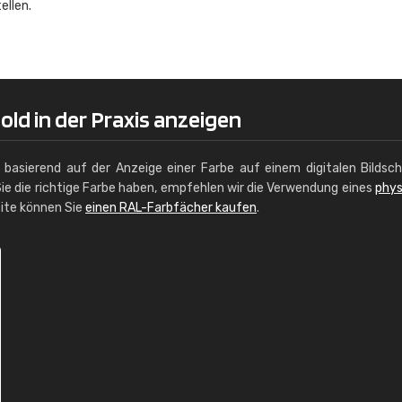
ellen.
Christiane Schmidt
"Alles so, wie man es sich wünscht, 
schnelle Lieferung."
ld in der Praxis anzeigen
g basierend auf der Anzeige einer Farbe auf einem digitalen Bildsc
ie die richtige Farbe haben, empfehlen wir die Verwendung eines
phys
site können Sie
einen RAL-Farbfächer kaufen
.