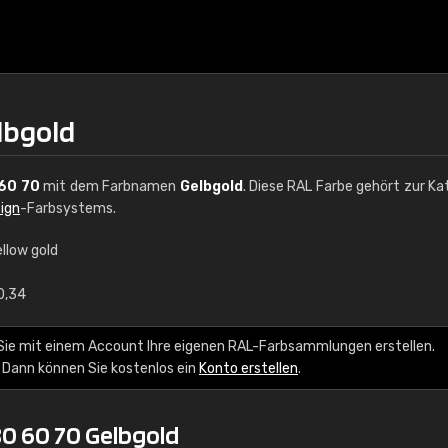
lbgold
60 70
mit dem Farbnamen
Gelbgold
. Diese RAL Farbe gehört zur Ka
ign
-Farbsystems.
llow gold
€15
0,34
RAL K7 auf Wasserb
Sie mit einem Account Ihre eigenen RAL-Farbsammlungen erstellen.
 Dann können Sie kostenlos ein
Konto erstellen
.
216 RAL Classic Farbe
5 x 15 cm, glänzend
0 60 70 Gelbgold