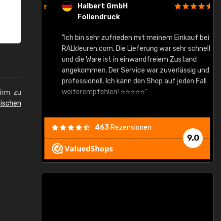
Halbert GmbH
Foliendruck
gute Ware,
"Ich bin sehr zufrieden mit meinem Einkauf bei
RALkleuren.com. Die Lieferung war sehr schnell
"
und die Ware ist in einwandfreiem Zustand
angekommen. Der Service war zuverlässig und
professionell. Ich kann den Shop auf jeden Fall
weiterempfehlen! ⭐⭐⭐⭐⭐"
hirm zu
ischen
463
Rezensionen
9,0