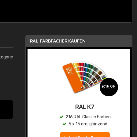
RAL-FARBFÄCHER KAUFEN
tegorie
,95
€15,95
asis
RAL K7
n
216 RAL Classic Farben
5 x 15 cm, glänzend