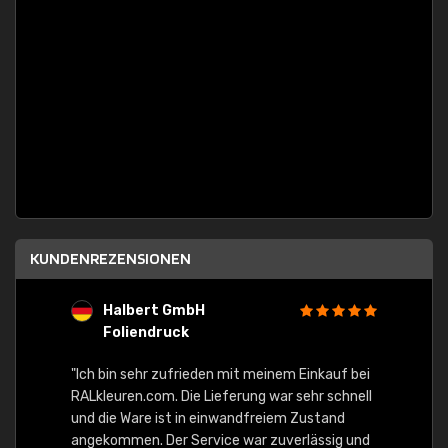
KUNDENREZENSIONEN
Halbert GmbH
S
Foliendruck
E
Ware,
"Ich bin sehr zufrieden mit meinem Einkauf bei
RALkleuren.com. Die Lieferung war sehr schnell
"Schne
und die Ware ist in einwandfreiem Zustand
angekommen. Der Service war zuverlässig und