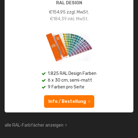
RAL DESIGN
€
154,95
zzgl. MwSt.
€
184,39
inkl. MwSt.
1.825 RAL Design Farben
6 x 30 cm, semi-matt
9 Farben pro Seite
Info / Bestellung
alle RAL-Farbfächer anzeigen