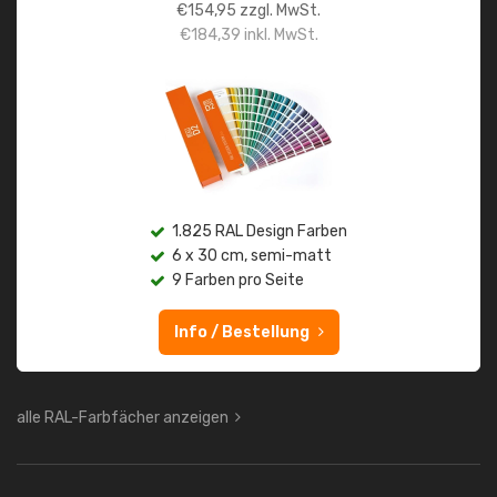
€
154,95
zzgl. MwSt.
€
184,39
inkl. MwSt.
1.825 RAL Design Farben
6 x 30 cm, semi-matt
9 Farben pro Seite
Info / Bestellung
alle RAL-Farbfächer anzeigen