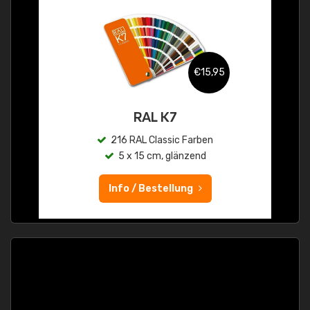
€15,95
RAL K7
216 RAL Classic Farben
5 x 15 cm, glänzend
Info / Bestellung