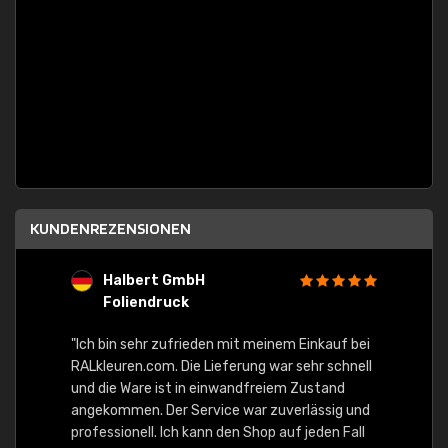
KUNDENREZENSIONEN
Halbert GmbH
S
Foliendruck
E
Ware,
"Ich bin sehr zufrieden mit meinem Einkauf bei
RALkleuren.com. Die Lieferung war sehr schnell
"Schne
und die Ware ist in einwandfreiem Zustand
angekommen. Der Service war zuverlässig und
professionell. Ich kann den Shop auf jeden Fall