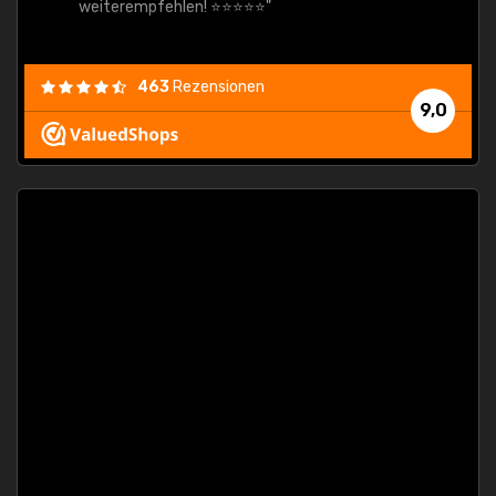
weiterempfehlen! ⭐⭐⭐⭐⭐"
463
Rezensionen
9,0