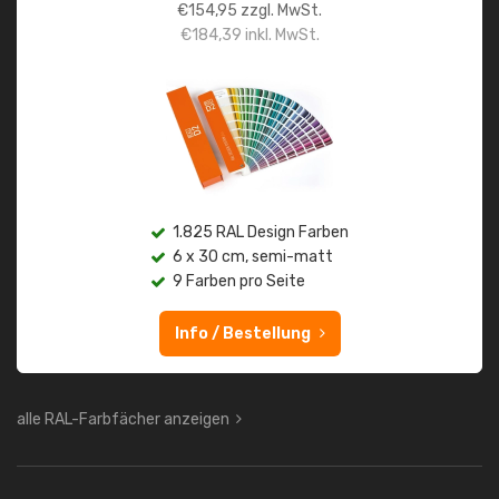
€
154,95
zzgl. MwSt.
€
184,39
inkl. MwSt.
1.825 RAL Design Farben
6 x 30 cm, semi-matt
9 Farben pro Seite
Info / Bestellung
alle RAL-Farbfächer anzeigen