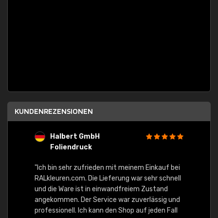
KUNDENREZENSIONEN
Halbert GmbH
S
Foliendruck
E
Ware,
"Ich bin sehr zufrieden mit meinem Einkauf bei
RALkleuren.com. Die Lieferung war sehr schnell
"Schne
und die Ware ist in einwandfreiem Zustand
angekommen. Der Service war zuverlässig und
professionell. Ich kann den Shop auf jeden Fall