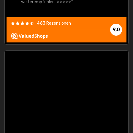
weiterempfehlen! ⭐⭐⭐⭐⭐"
463
Rezensionen
9,0