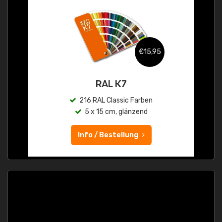
€15,95
RAL K7
216 RAL Classic Farben
5 x 15 cm, glänzend
Info / Bestellung