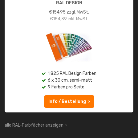
RAL DESIGN
€
154,95
zzgl. MwSt.
€
184,39
inkl. MwSt.
1.825 RAL Design Farben
6 x 30 cm, semi-matt
9 Farben pro Seite
Info / Bestellung
alle RAL-Farbfächer anzeigen