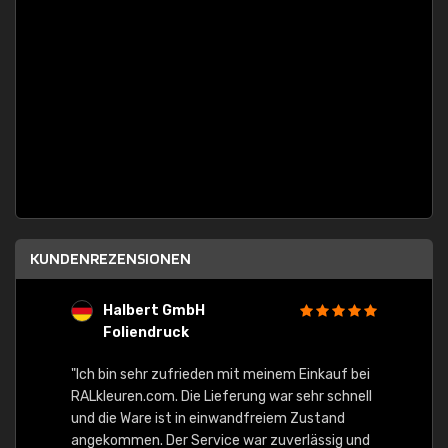
KUNDENREZENSIONEN
Halbert GmbH
S
Foliendruck
E
Ware,
"Ich bin sehr zufrieden mit meinem Einkauf bei
RALkleuren.com. Die Lieferung war sehr schnell
"Schne
und die Ware ist in einwandfreiem Zustand
angekommen. Der Service war zuverlässig und