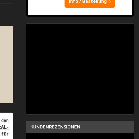
Info / Bestellung
 den
KUNDENREZENSIONEN
RAL-
r
für