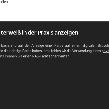
ellen.
Christiane Schmidt
"Alles so, wie man es sich wünscht, 
schnelle Lieferung."
terweiß in der Praxis anzeigen
g basierend auf der Anzeige einer Farbe auf einem digitalen Bildsc
ie die richtige Farbe haben, empfehlen wir die Verwendung eines
phys
site können Sie
einen RAL-Farbfächer kaufen
.