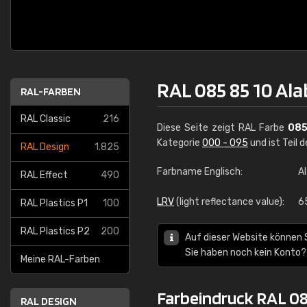
RAL 085 85 10 Al
RAL-FARBEN
RAL Classic
216
Diese Seite zeigt RAL Farbe
085
Kategorie
000 - 095
und ist Teil 
RAL Design
1.825
Farbname Englisch:
A
RAL Effect
490
LRV
(light reflectance value):
6
RAL Plastics P1
100
RAL Plastics P2
200
Auf dieser Website können 
Sie haben noch kein Konto?
Meine RAL-Farben
Farbeindruck RAL 08
RAL DESIGN