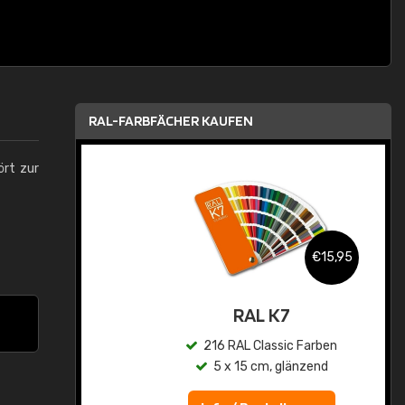
RAL-FARBFÄCHER KAUFEN
ört zur
,95
€15,95
asis
RAL K7
n
216 RAL Classic Farben
5 x 15 cm, glänzend