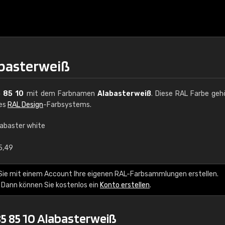
abasterweiß
 85 10
mit dem Farbnamen
Alabasterweiß
. Diese RAL Farbe geh
des
RAL Design
-Farbsystems.
labaster white
€15
5,49
RAL K7 auf Wasserb
Sie mit einem Account Ihre eigenen RAL-Farbsammlungen erstellen.
 Dann können Sie kostenlos ein
Konto erstellen
.
216 RAL Classic Farbe
5 x 15 cm, glänzend
5 85 10 Alabasterweiß