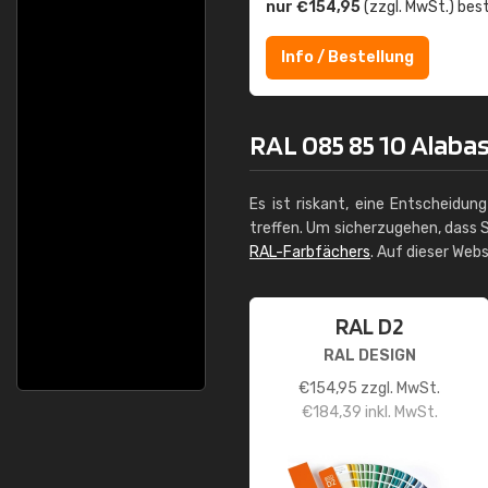
nur €154,95
(zzgl. MwSt.) best
Info / Bestellung
RAL 085 85 10 Alabas
Es ist riskant, eine Entscheidun
treffen. Um sicherzugehen, dass S
RAL-Farbfächers
. Auf dieser Web
RAL D2
RAL DESIGN
€
154,95
zzgl. MwSt.
€
184,39
inkl. MwSt.