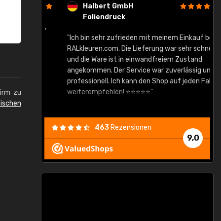
Halbert GmbH
Foliendruck
gute Ware,
"Ich bin sehr zufrieden mit meinem Einkauf bei
RALkleuren.com. Die Lieferung war sehr schnell
"
und die Ware ist in einwandfreiem Zustand
angekommen. Der Service war zuverlässig und
professionell. Ich kann den Shop auf jeden Fall
weiterempfehlen! ⭐⭐⭐⭐⭐"
hirm zu
ischen
463
Rezensionen
9,0