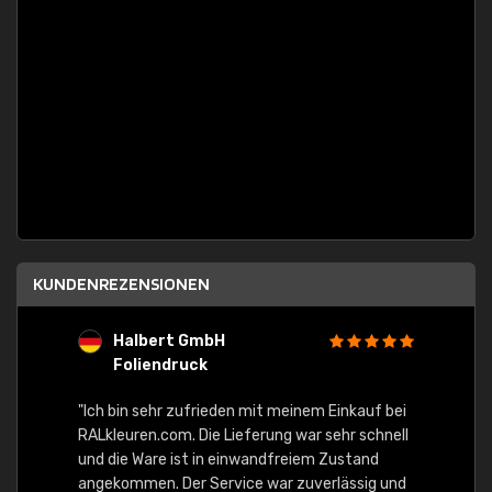
KUNDENREZENSIONEN
Halbert GmbH
S
Foliendruck
E
Ware,
"Ich bin sehr zufrieden mit meinem Einkauf bei
RALkleuren.com. Die Lieferung war sehr schnell
"Schne
und die Ware ist in einwandfreiem Zustand
angekommen. Der Service war zuverlässig und