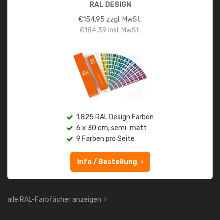
RAL DESIGN
€
154,95
zzgl. MwSt.
€
184,39
inkl. MwSt.
1.825 RAL Design Farben
6 x 30 cm, semi-matt
9 Farben pro Seite
Info / Bestellung
alle RAL-Farbfächer anzeigen