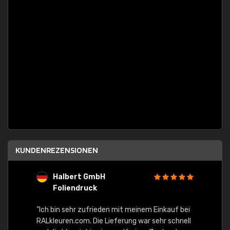
KUNDENREZENSIONEN
Halbert GmbH
S
Foliendruck
E
Ware,
"Ich bin sehr zufrieden mit meinem Einkauf bei
RALkleuren.com. Die Lieferung war sehr schnell
"Schne