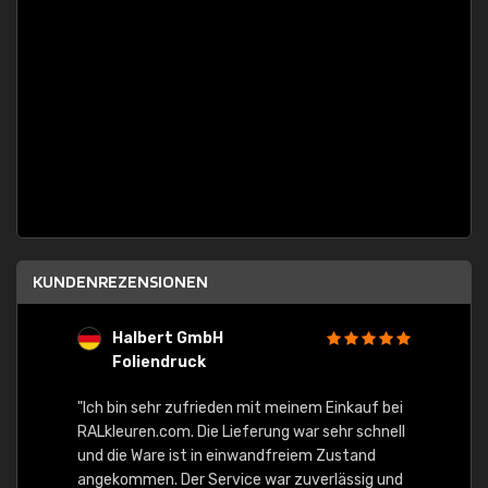
KUNDENREZENSIONEN
Halbert GmbH
S
Foliendruck
E
Ware,
"Ich bin sehr zufrieden mit meinem Einkauf bei
RALkleuren.com. Die Lieferung war sehr schnell
"Schne
und die Ware ist in einwandfreiem Zustand
angekommen. Der Service war zuverlässig und