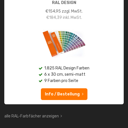
RAL DESIGN
€
154,95
zzgl. MwSt.
€
184,39
inkl. MwSt.
1.825 RAL Design Farben
6 x 30 cm, semi-matt
9 Farben pro Seite
Info / Bestellung
alle RAL-Farbfächer anzeigen