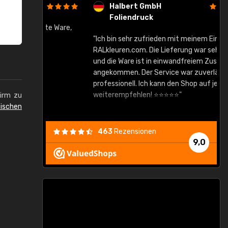
Halbert GmbH
Foliendruck
gute Ware,
"Ich bin sehr zufrieden mit meinem Einkauf bei
RALkleuren.com. Die Lieferung war sehr schnell
"
und die Ware ist in einwandfreiem Zustand
angekommen. Der Service war zuverlässig und
professionell. Ich kann den Shop auf jeden Fall
weiterempfehlen! ⭐⭐⭐⭐⭐"
hirm zu
ischen
463
Rezensionen
9,0