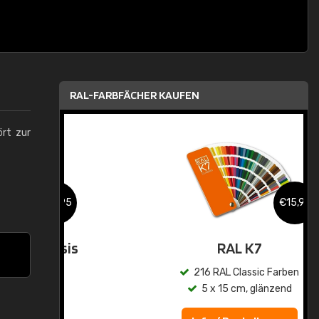
RAL-FARBFÄCHER KAUFEN
ört zur
,95
€15,95
asis
RAL K7
n
216 RAL Classic Farben
5 x 15 cm, glänzend