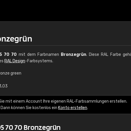
ronzegrün
5 70 70
mit dem Farbnamen
Bronzegrün
. Diese RAL Farbe geh
des
RAL Design
-Farbsystems.
ronze green
€15
3,03
RAL K7 auf Wasserb
Sie mit einem Account Ihre eigenen RAL-Farbsammlungen erstellen.
 Dann können Sie kostenlos ein
Konto erstellen
.
216 RAL Classic Farbe
5 x 15 cm, glänzend
5 70 70 Bronzegrün