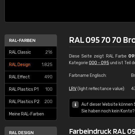
RAL 095 70 70 B
RAL-FARBEN
RAL Classic
216
Diese Seite zeigt RAL Farbe
09
Kategorie
000 - 095
und ist Teil 
RAL Design
1.825
Farbname Englisch:
B
RAL Effect
490
LRV
(light reflectance value):
4
RAL Plastics P1
100
RAL Plastics P2
200
Auf dieser Website können 
Sie haben noch kein Konto?
Meine RAL-Farben
Farbeindruck RAL 09
RAL DESIGN