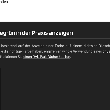
ellen.
Christiane Schmidt
"Alles so, wie man es sich wünscht, 
schnelle Lieferung."
egrün in der Praxis anzeigen
g basierend auf der Anzeige einer Farbe auf einem digitalen Bildsc
ie die richtige Farbe haben, empfehlen wir die Verwendung eines
phys
site können Sie
einen RAL-Farbfächer kaufen
.