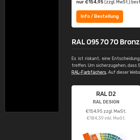
nur €154,95
(zzgl. MwSt.) best
Info / Bestellung
RAL 095 70 70 Bronz
Es ist riskant, eine Entscheidun
treffen. Um sicherzugehen, dass S
RAL-Farbfächers
. Auf dieser Web
RAL D2
RAL DESIGN
€
154,95
zzgl. MwSt.
€
184,39
inkl. MwSt.