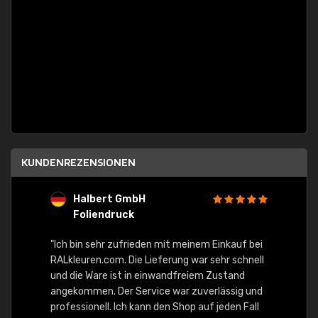
KUNDENREZENSIONEN
Halbert GmbH
S
Foliendruck
E
Ware,
"Ich bin sehr zufrieden mit meinem Einkauf bei
RALkleuren.com. Die Lieferung war sehr schnell
"Schne
und die Ware ist in einwandfreiem Zustand
angekommen. Der Service war zuverlässig und
professionell. Ich kann den Shop auf jeden Fall