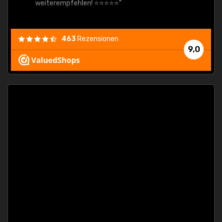
weiterempfehlen! ⭐⭐⭐⭐⭐"
463
Rezensionen
9,0