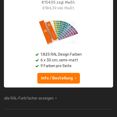
€
154,95
zzgl. MwSt.
€
184,39
inkl. MwSt.
1.825 RAL Design Farben
6 x 30 cm, semi-matt
9 Farben pro Seite
Info / Bestellung
alle RAL-Farbfächer anzeigen