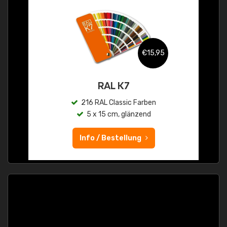
€15,95
RAL K7
216 RAL Classic Farben
5 x 15 cm, glänzend
Info / Bestellung