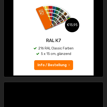
€15,95
RAL K7
216 RAL Classic Farben
5 x 15 cm, glänzend
Info / Bestellung