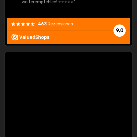
weiterempfehlen! ⭐⭐⭐⭐⭐"
463
Rezensionen
9,0