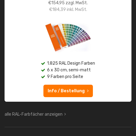
€
154,95
zzgl. MwSt.
€
184,39
inkl. MwSt.
1.825 RAL Design Farben
6 x 30 cm, semi-matt
9 Farben pro Seite
Info / Bestellung
alle RAL-Farbfächer anzeigen