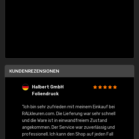
KUNDENREZENSIONEN
Halbert GmbH
S
Foliendruck
E
Ware,
"Ich bin sehr zufrieden mit meinem Einkauf bei
RALkleuren.com. Die Lieferung war sehr schnell
"Schne
und die Ware ist in einwandfreiem Zustand
angekommen. Der Service war zuverlässig und
professionell. Ich kann den Shop auf jeden Fall