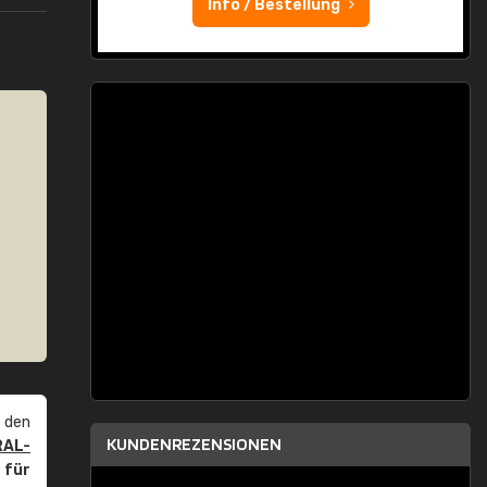
Info / Bestellung
 den
KUNDENREZENSIONEN
RAL-
r
für