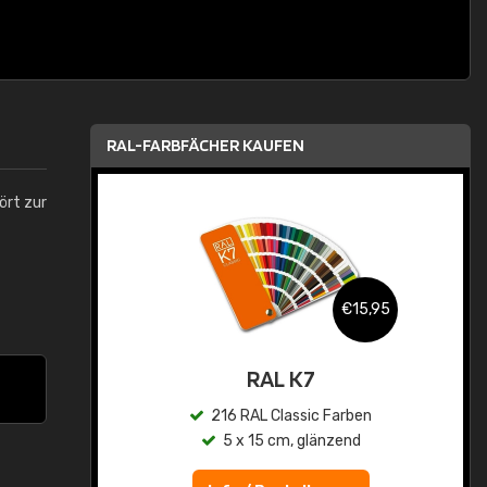
RAL-FARBFÄCHER KAUFEN
ört zur
,95
€15,95
asis
RAL K7
n
216 RAL Classic Farben
5 x 15 cm, glänzend