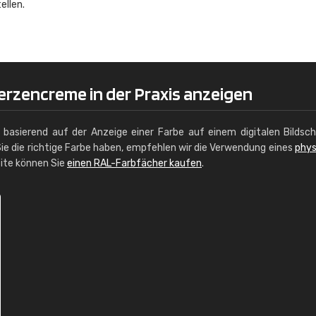
ellen.
Christiane Schmidt
"Alles so, wie man es sich wünscht, 
schnelle Lieferung."
erzencreme in der Praxis anzeigen
g basierend auf der Anzeige einer Farbe auf einem digitalen Bildsc
ie die richtige Farbe haben, empfehlen wir die Verwendung eines
phys
site können Sie
einen RAL-Farbfächer kaufen
.