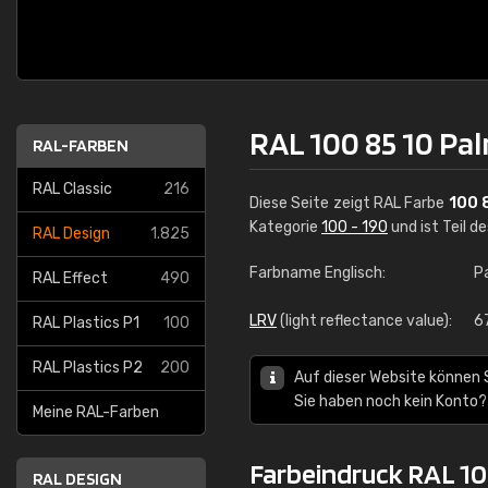
RAL 100 85 10 P
RAL-FARBEN
RAL Classic
216
Diese Seite zeigt RAL Farbe
100 
Kategorie
100 - 190
und ist Teil d
RAL Design
1.825
Farbname Englisch:
P
RAL Effect
490
LRV
(light reflectance value):
6
RAL Plastics P1
100
RAL Plastics P2
200
Auf dieser Website können 
Sie haben noch kein Konto?
Meine RAL-Farben
Farbeindruck RAL 1
RAL DESIGN