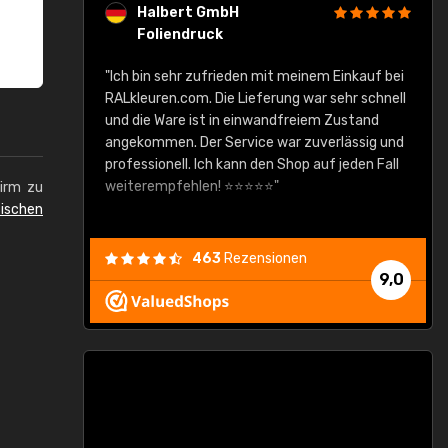
Halbert GmbH
Foliendruck
gute Ware,
"Ich bin sehr zufrieden mit meinem Einkauf bei
RALkleuren.com. Die Lieferung war sehr schnell
"
und die Ware ist in einwandfreiem Zustand
angekommen. Der Service war zuverlässig und
professionell. Ich kann den Shop auf jeden Fall
weiterempfehlen! ⭐⭐⭐⭐⭐"
hirm zu
ischen
463
Rezensionen
9,0