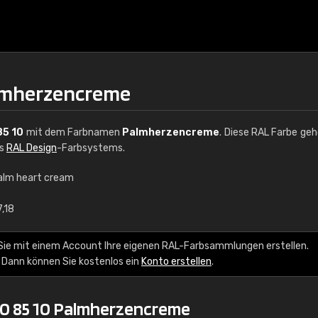
almherzencreme
85 10
mit dem Farbnamen
Palmherzencreme
. Diese RAL Farbe geh
es
RAL Design
-Farbsystems.
alm heart cream
€15
7,18
RAL K7 auf Wasserb
Sie mit einem Account Ihre eigenen RAL-Farbsammlungen erstellen.
 Dann können Sie kostenlos ein
Konto erstellen
.
216 RAL Classic Farbe
5 x 15 cm, glänzend
00 85 10 Palmherzencreme