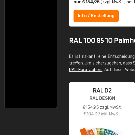
nur €154,95
(zzgl. MwSt.) best
Info / Bestellung
RAL 100 85 10 Palmh
Es ist riskant, eine Entscheidun
treffen. Um sicherzugehen, dass S
RAL-Farbfächers
. Auf dieser Web
RAL D2
RAL DESIGN
€
154,95
zzgl. MwSt.
€
184,39
inkl. MwSt.