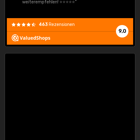
weiterempfehlen! ⭐⭐⭐⭐⭐"
463
Rezensionen
9,0