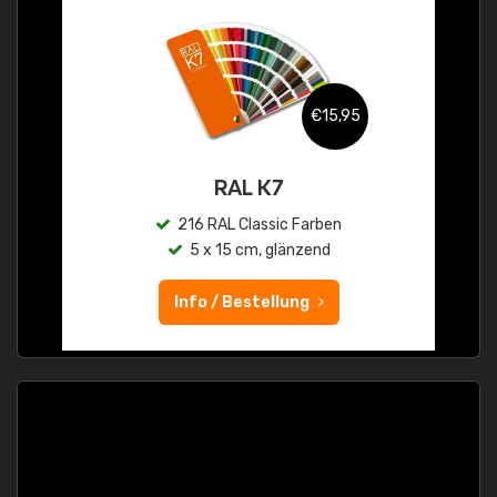
€15,95
RAL K7
216 RAL Classic Farben
5 x 15 cm, glänzend
Info / Bestellung