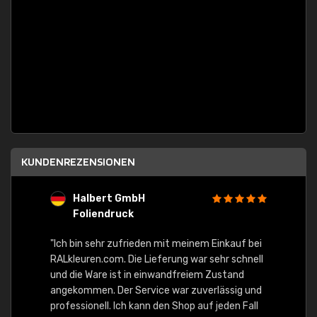
KUNDENREZENSIONEN
Halbert GmbH
S
Foliendruck
E
Ware,
"Ich bin sehr zufrieden mit meinem Einkauf bei
RALkleuren.com. Die Lieferung war sehr schnell
"Schne
und die Ware ist in einwandfreiem Zustand
angekommen. Der Service war zuverlässig und
professionell. Ich kann den Shop auf jeden Fall