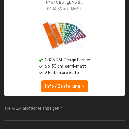
€
154,95
zzgl. MwSt.
€
184,39
inkl. MwSt.
1.825 RAL Design Farben
6 x 30 cm, semi-matt
9 Farben pro Seite
Info / Bestellung
alle RAL-Farbfächer anzeigen