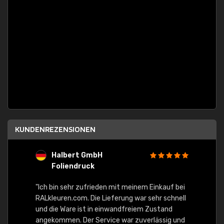
KUNDENREZENSIONEN
Halbert GmbH
S
Foliendruck
E
Ware,
"Ich bin sehr zufrieden mit meinem Einkauf bei
RALkleuren.com. Die Lieferung war sehr schnell
"Schne
und die Ware ist in einwandfreiem Zustand
angekommen. Der Service war zuverlässig und