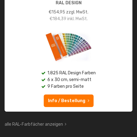
RAL DESIGN
€
154,95
zzgl. MwSt.
€
184,39
inkl. MwSt.
1.825 RAL Design Farben
6 x 30 cm, semi-matt
9 Farben pro Seite
Info / Bestellung
alle RAL-Farbfächer anzeigen