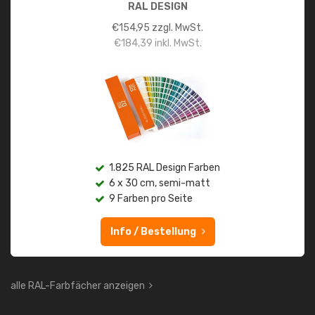
RAL DESIGN
€
154,95
zzgl. MwSt.
€
184,39
inkl. MwSt.
1.825 RAL Design Farben
6 x 30 cm, semi-matt
9 Farben pro Seite
Info / Bestellung
alle RAL-Farbfächer anzeigen