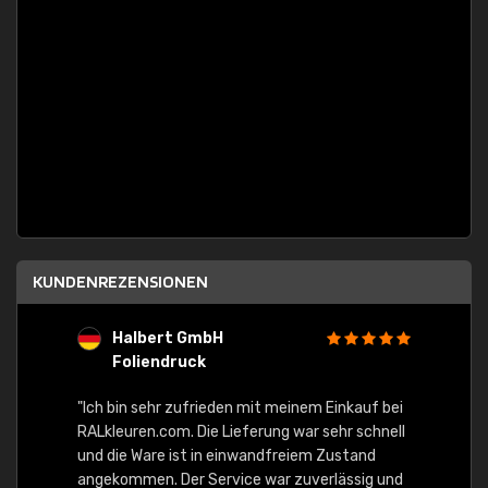
KUNDENREZENSIONEN
Halbert GmbH
S
Foliendruck
E
Ware,
"Ich bin sehr zufrieden mit meinem Einkauf bei
RALkleuren.com. Die Lieferung war sehr schnell
"Schne
und die Ware ist in einwandfreiem Zustand
angekommen. Der Service war zuverlässig und