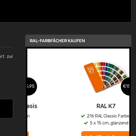
RAL-FARBFÄCHER KAUFEN
ört zur
,95
€15,95
asis
RAL K7
n
216 RAL Classic Farben
5 x 15 cm, glänzend