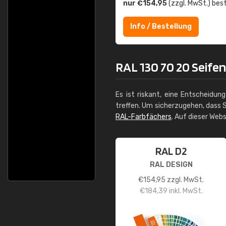
nur €154,95
(zzgl. MwSt.) best
Info / Bestellung
RAL 130 70 20 Seifen
Es ist riskant, eine Entscheidun
treffen. Um sicherzugehen, dass S
RAL-Farbfächers
. Auf dieser Web
RAL D2
RAL DESIGN
€
154,95
zzgl. MwSt.
€
184,39
inkl. MwSt.