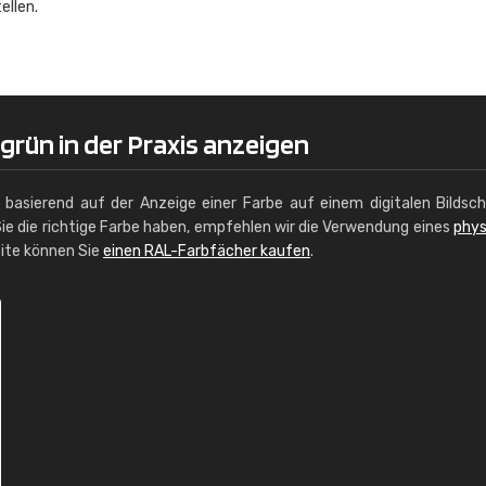
ellen.
Christiane Schmidt
"Alles so, wie man es sich wünscht, 
schnelle Lieferung."
grün in der Praxis anzeigen
g basierend auf der Anzeige einer Farbe auf einem digitalen Bildsc
ie die richtige Farbe haben, empfehlen wir die Verwendung eines
phys
site können Sie
einen RAL-Farbfächer kaufen
.