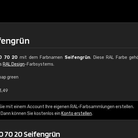
ifengrün
0 70 20
mit dem Farbnamen
Seifengrün
. Diese RAL Farbe geh
es
RAL Design
-Farbsystems.
oap green
€15
3,49
RAL K7 auf Wasserb
Sie mit einem Account Ihre eigenen RAL-Farbsammlungen erstellen.
 Dann können Sie kostenlos ein
Konto erstellen
.
216 RAL Classic Farbe
5 x 15 cm, glänzend
0 70 20 Seifengrün