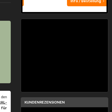
Info / Bestellung
 den
KUNDENREZENSIONEN
RAL-
r
für