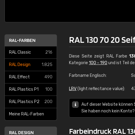
RAL 130 70 20 Se
RAL-FARBEN
RAL Classic
216
Diese Seite zeigt RAL Farbe
13
Kategorie
100 - 190
und ist Teil d
RAL Design
1.825
Farbname Englisch:
S
RAL Effect
490
LRV
(light reflectance value):
4
RAL Plastics P1
100
RAL Plastics P2
200
Auf dieser Website können 
Sie haben noch kein Konto?
Meine RAL-Farben
Farbeindruck RAL 13
RAL DESIGN