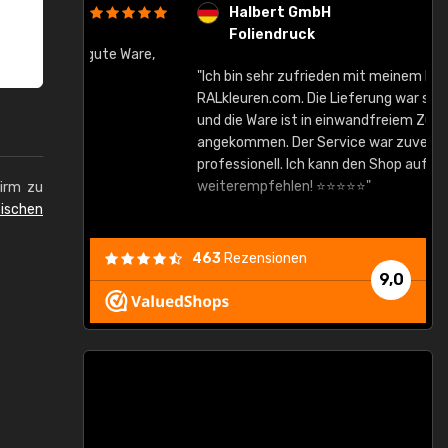
Halbert GmbH
Foliendruck
gute Ware,
"Ich bin sehr zufrieden mit meinem Einkauf bei
RALkleuren.com. Die Lieferung war sehr schnell
"
und die Ware ist in einwandfreiem Zustand
angekommen. Der Service war zuverlässig und
professionell. Ich kann den Shop auf jeden Fall
weiterempfehlen! ⭐⭐⭐⭐⭐"
hirm zu
ischen
463
Rezensionen
9,0