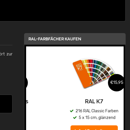
RAL-FARBFÄCHER KAUFEN
ört zur
,95
€15,95
asis
RAL K7
n
216 RAL Classic Farben
5 x 15 cm, glänzend