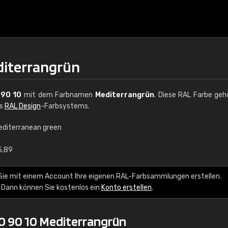
diterrangrün
 90 10
mit dem Farbnamen
Mediterrangrün
. Diese RAL Farbe geh
es
RAL Design
-Farbsystems.
editerranean green
€15
5,89
RAL K7 auf Wasserb
Sie mit einem Account Ihre eigenen RAL-Farbsammlungen erstellen.
 Dann können Sie kostenlos ein
Konto erstellen
.
216 RAL Classic Farbe
5 x 15 cm, glänzend
0 90 10 Mediterrangrün