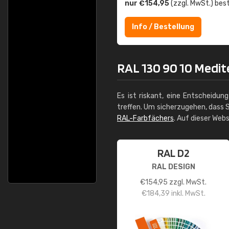
nur €154,95
(zzgl. MwSt.) best
Info / Bestellung
RAL 130 90 10 Medite
Es ist riskant, eine Entscheidun
treffen. Um sicherzugehen, dass S
RAL-Farbfächers
. Auf dieser Web
RAL D2
RAL DESIGN
€
154,95
zzgl. MwSt.
€
184,39
inkl. MwSt.