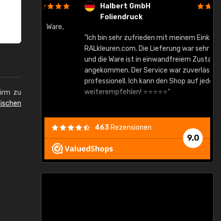
Halbert GmbH
Foliendruck
gute Ware,
"Ich bin sehr zufrieden mit meinem Einkauf bei
RALkleuren.com. Die Lieferung war sehr schnell
"
und die Ware ist in einwandfreiem Zustand
angekommen. Der Service war zuverlässig und
professionell. Ich kann den Shop auf jeden Fall
weiterempfehlen! ⭐⭐⭐⭐⭐"
hirm zu
ischen
463
Rezensionen
9,0