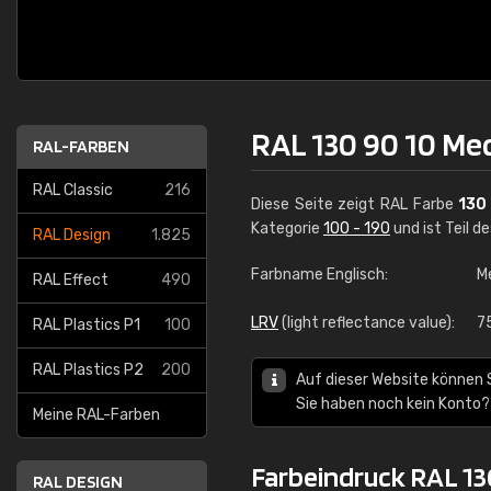
RAL 130 90 10 Me
RAL-FARBEN
RAL Classic
216
Diese Seite zeigt RAL Farbe
130
Kategorie
100 - 190
und ist Teil d
RAL Design
1.825
Farbname Englisch:
M
RAL Effect
490
LRV
(light reflectance value):
7
RAL Plastics P1
100
RAL Plastics P2
200
Auf dieser Website können 
Sie haben noch kein Konto?
Meine RAL-Farben
Farbeindruck RAL 13
RAL DESIGN