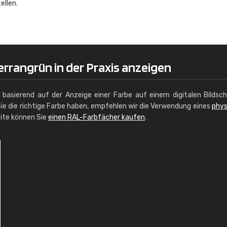
ellen.
Christiane Schmidt
"Alles so, wie man es sich wünscht, 
schnelle Lieferung."
rrangrün in der Praxis anzeigen
g basierend auf der Anzeige einer Farbe auf einem digitalen Bildsc
ie die richtige Farbe haben, empfehlen wir die Verwendung eines
phys
site können Sie
einen RAL-Farbfächer kaufen
.