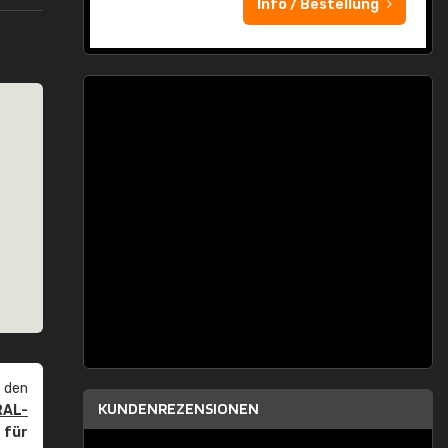
Info / Bestellung
 den
KUNDENREZENSIONEN
RAL-
r
für