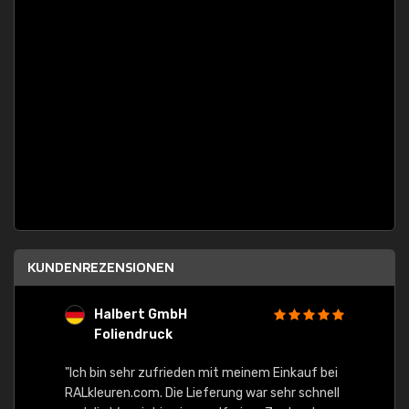
KUNDENREZENSIONEN
Halbert GmbH
S
Foliendruck
E
Ware,
"Ich bin sehr zufrieden mit meinem Einkauf bei
RALkleuren.com. Die Lieferung war sehr schnell
"Schne