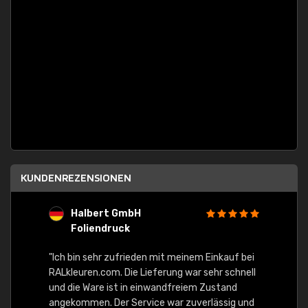
KUNDENREZENSIONEN
Halbert GmbH
S
Foliendruck
E
Ware,
"Ich bin sehr zufrieden mit meinem Einkauf bei
RALkleuren.com. Die Lieferung war sehr schnell
"Schne
und die Ware ist in einwandfreiem Zustand
angekommen. Der Service war zuverlässig und