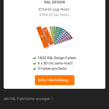
RAL DESIGN
€
154,95
zzgl. MwSt.
€
184,39
inkl. MwSt.
1.825 RAL Design Farben
6 x 30 cm, semi-matt
9 Farben pro Seite
Info / Bestellung
alle RAL-Farbfächer anzeigen