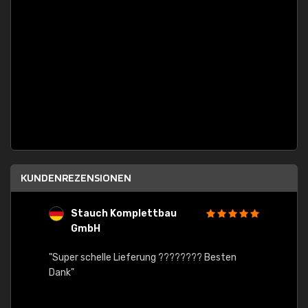
KUNDENREZENSIONEN
Stauch Komplettbau
G
GmbH
"Von d
nreich
"Super schelle Lieferung ???????? Besten
auch Z
en
Dank"
tadell