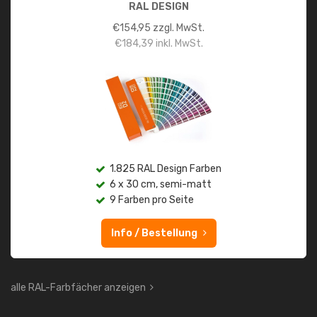
RAL DESIGN
€
154,95
zzgl. MwSt.
€
184,39
inkl. MwSt.
1.825 RAL Design Farben
6 x 30 cm, semi-matt
9 Farben pro Seite
Info / Bestellung
alle RAL-Farbfächer anzeigen